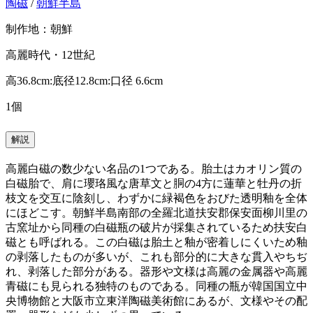
陶磁
/
朝鮮半島
制作地：朝鮮
高麗時代・12世紀
高36.8cm:底径12.8cm:口径 6.6cm
1個
解説
高麗白磁の数少ない名品の1つである。胎土はカオリン質の
白磁胎で、肩に瓔珞風な唐草文と胴の4方に蓮華と牡丹の折
枝文を交互に陰刻し、わずかに緑褐色をおびた透明釉を全体
にほどこす。朝鮮半島南部の全羅北道扶安郡保安面柳川里の
古窯址から同種の白磁瓶の破片が採集されているため扶安白
磁とも呼ばれる。この白磁は胎土と釉が密着しにくいため釉
の剥落したものが多いが、これも部分的に大きな貫入やちぢ
れ、剥落した部分がある。器形や文様は高麗の金属器や高麗
青磁にも見られる独特のものである。同種の瓶が韓国国立中
央博物館と大阪市立東洋陶磁美術館にあるが、文様やその配