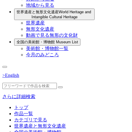
地域から見る
世界遺産と無形文化遺産
World Heritage and
Intangible Cultural Heritage
世界遺産
無形文化遺産
動画で見る無形の文化財
全国の美術館・博物館
Museum List
美術館・博物館一覧
今月のみどころ
>English
さらに詳細検索
トップ
作品一覧
カテゴリで見る
世界遺産と無形文化遺産