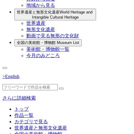
地域から見る
世界遺産と無形文化遺産
World Heritage and
Intangible Cultural Heritage
世界遺産
無形文化遺産
動画で見る無形の文化財
全国の美術館・博物館
Museum List
美術館・博物館一覧
今月のみどころ
>English
さらに詳細検索
トップ
作品一覧
カテゴリで見る
世界遺産と無形文化遺産