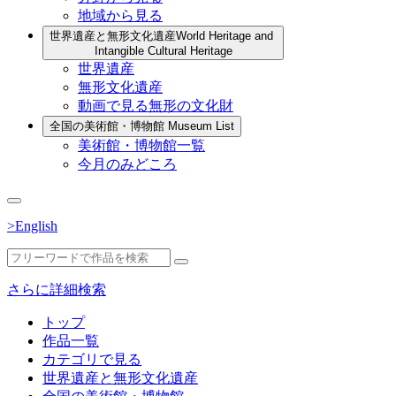
地域から見る
世界遺産と無形文化遺産
World Heritage and
Intangible Cultural Heritage
世界遺産
無形文化遺産
動画で見る無形の文化財
全国の美術館・博物館
Museum List
美術館・博物館一覧
今月のみどころ
>English
さらに詳細検索
トップ
作品一覧
カテゴリで見る
世界遺産と無形文化遺産