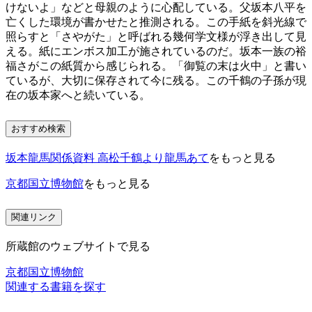
けないよ」などと母親のように心配している。父坂本八平を
亡くした環境が書かせたと推測される。この手紙を斜光線で
照らすと「さやがた」と呼ばれる幾何学文様が浮き出して見
える。紙にエンボス加工が施されているのだ。坂本一族の裕
福さがこの紙質から感じられる。「御覧の末は火中」と書い
ているが、大切に保存されて今に残る。この千鶴の子孫が現
在の坂本家へと続いている。
おすすめ検索
坂本龍馬関係資料 高松千鶴より龍馬あて
をもっと見る
京都国立博物館
をもっと見る
関連リンク
所蔵館のウェブサイトで見る
京都国立博物館
関連する書籍を探す