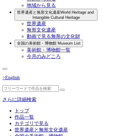
地域から見る
世界遺産と無形文化遺産
World Heritage and
Intangible Cultural Heritage
世界遺産
無形文化遺産
動画で見る無形の文化財
全国の美術館・博物館
Museum List
美術館・博物館一覧
今月のみどころ
>English
さらに詳細検索
トップ
作品一覧
カテゴリで見る
世界遺産と無形文化遺産