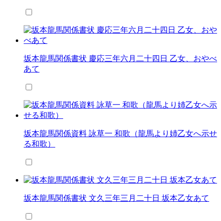
坂本龍馬関係書状 慶応三年六月二十四日 乙女、おやべ
あて
坂本龍馬関係資料 詠草一 和歌（龍馬より姉乙女へ示せ
る和歌）
坂本龍馬関係書状 文久三年三月二十日 坂本乙女あて