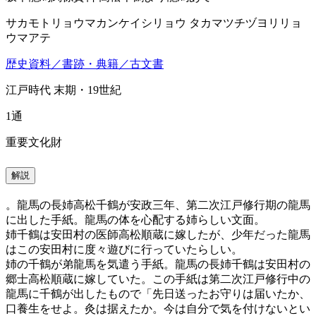
サカモトリョウマカンケイシリョウ タカマツチヅヨリリョ
ウマアテ
歴史資料／書跡・典籍／古文書
江戸時代 末期・19世紀
1通
重要文化財
解説
。龍馬の長姉高松千鶴が安政三年、第二次江戸修行期の龍馬
に出した手紙。龍馬の体を心配する姉らしい文面。
姉千鶴は安田村の医師高松順蔵に嫁したが、少年だった龍馬
はこの安田村に度々遊びに行っていたらしい。
姉の千鶴が弟龍馬を気遣う手紙。龍馬の長姉千鶴は安田村の
郷士高松順蔵に嫁していた。この手紙は第二次江戸修行中の
龍馬に千鶴が出したもので「先日送ったお守りは届いたか、
口養生をせよ。灸は据えたか。今は自分で気を付けないとい