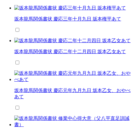
坂本龍馬関係書状 慶応三年十月九日 坂本権平あて
坂本龍馬関係書状 慶応二年十二月四日 坂本乙女あて
坂本龍馬関係書状 慶応元年九月九日 坂本乙女、おやべ
あて