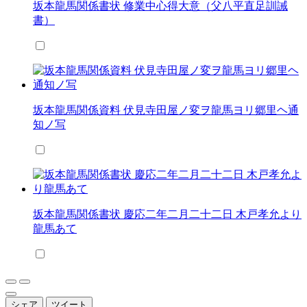
坂本龍馬関係書状 修業中心得大意（父八平直足訓誡
書）
坂本龍馬関係資料 伏見寺田屋ノ変ヲ龍馬ヨリ郷里ヘ通
知ノ写
坂本龍馬関係書状 慶応二年二月二十二日 木戸孝允より
龍馬あて
シェア
ツイート