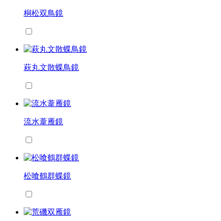
桐松双鳥鏡
萩丸文散蝶鳥鏡
流水葦雁鏡
松喰鶴群蝶鏡