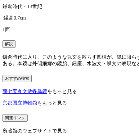
鎌倉時代・13世紀
:縁高0.7cm
1面
解説
鎌倉時代に入り、このような丸文を散らす図様が、鏡に限ら
ある。本鏡は外傾細縁の鏡胎、鈕座、水波文・蝶文の表現などE
おすすめ検索
菊七宝丸文散蝶鳥鏡
をもっと見る
京都国立博物館
をもっと見る
関連リンク
所蔵館のウェブサイトで見る