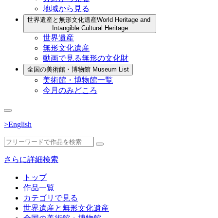
地域から見る
世界遺産と無形文化遺産
World Heritage and
Intangible Cultural Heritage
世界遺産
無形文化遺産
動画で見る無形の文化財
全国の美術館・博物館
Museum List
美術館・博物館一覧
今月のみどころ
>English
さらに詳細検索
トップ
作品一覧
カテゴリで見る
世界遺産と無形文化遺産