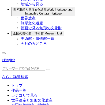
地域から見る
世界遺産と無形文化遺産
World Heritage and
Intangible Cultural Heritage
世界遺産
無形文化遺産
動画で見る無形の文化財
全国の美術館・博物館
Museum List
美術館・博物館一覧
今月のみどころ
>English
さらに詳細検索
トップ
作品一覧
カテゴリで見る
世界遺産と無形文化遺産