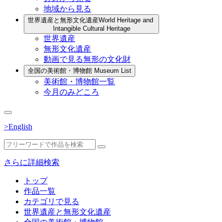
地域から見る
世界遺産と無形文化遺産
World Heritage and
Intangible Cultural Heritage
世界遺産
無形文化遺産
動画で見る無形の文化財
全国の美術館・博物館
Museum List
美術館・博物館一覧
今月のみどころ
>English
さらに詳細検索
トップ
作品一覧
カテゴリで見る
世界遺産と無形文化遺産