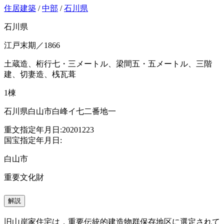
住居建築
/
中部
/
石川県
石川県
江戸末期／1866
土蔵造、桁行七・三メートル、梁間五・五メートル、三階
建、切妻造、桟瓦葺
1棟
石川県白山市白峰イ七二番地一
重文指定年月日:20201223
国宝指定年月日:
白山市
重要文化財
解説
旧山岸家住宅は，重要伝統的建造物群保存地区に選定されて