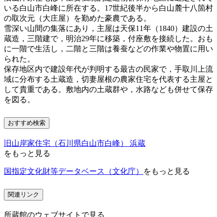
いる白山市白峰に所在する。17世紀後半から白山麓十八箇村
の取次元（大庄屋）を勤めた豪農である。
雪深い山間の集落にあり，主屋は天保11年（1840）建設の土
蔵造，三階建で，明治29年に移築，付座敷を接続した。おも
に一階で生活し，二階と三階は養蚕などの作業や物置に用い
られた。
保存地区内で建設年代が判明する最古の民家で，手取川上流
域に分布する土蔵造，切妻屋根の農家住宅を代表する主屋と
して貴重である。敷地内の土蔵群や，水路なども併せて保存
を図る。
おすすめ検索
旧山岸家住宅（石川県白山市白峰） 浜蔵
をもっと見る
国指定文化財等データベース（文化庁）
をもっと見る
関連リンク
所蔵館のウェブサイトで見る