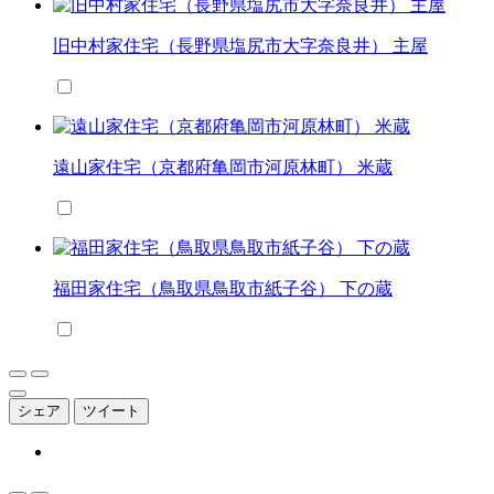
旧中村家住宅（長野県塩尻市大字奈良井） 主屋
遠山家住宅（京都府亀岡市河原林町） 米蔵
福田家住宅（鳥取県鳥取市紙子谷） 下の蔵
シェア
ツイート