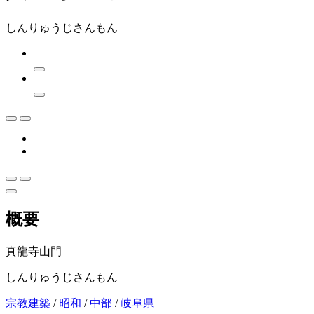
しんりゅうじさんもん
概要
真龍寺山門
しんりゅうじさんもん
宗教建築
/
昭和
/
中部
/
岐阜県