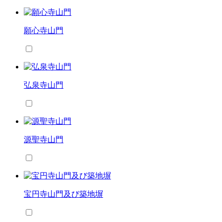
願心寺山門
弘泉寺山門
源聖寺山門
宝円寺山門及び築地塀