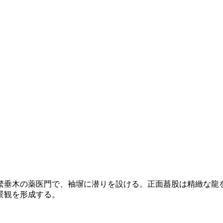
繁垂木の薬医門で、袖塀に潜りを設ける。正面蟇股は精緻な龍
景観を形成する。