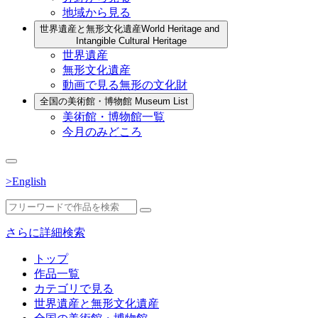
地域から見る
世界遺産と無形文化遺産
World Heritage and
Intangible Cultural Heritage
世界遺産
無形文化遺産
動画で見る無形の文化財
全国の美術館・博物館
Museum List
美術館・博物館一覧
今月のみどころ
>English
さらに詳細検索
トップ
作品一覧
カテゴリで見る
世界遺産と無形文化遺産