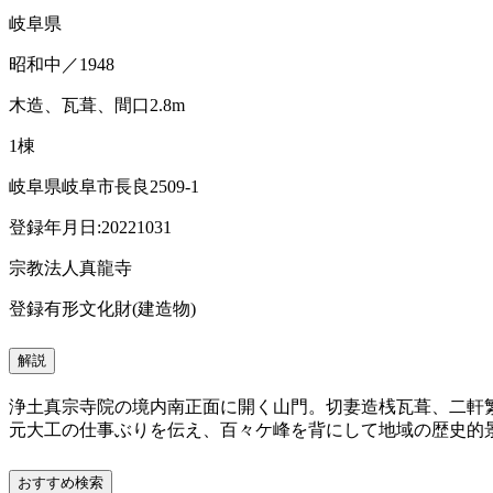
岐阜県
昭和中／1948
木造、瓦葺、間口2.8m
1棟
岐阜県岐阜市長良2509-1
登録年月日:20221031
宗教法人真龍寺
登録有形文化財(建造物)
解説
浄土真宗寺院の境内南正面に開く山門。切妻造桟瓦葺、二軒
元大工の仕事ぶりを伝え、百々ケ峰を背にして地域の歴史的
おすすめ検索