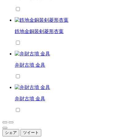
鉄地金銅装剣菱形杏葉
弁財古墳 金具
弁財古墳 金具
シェア
ツイート