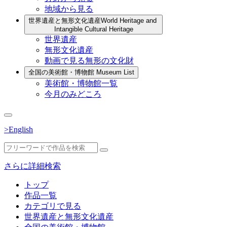
地域から見る
世界遺産と無形文化遺産
World Heritage and
Intangible Cultural Heritage
世界遺産
無形文化遺産
動画で見る無形の文化財
全国の美術館・博物館
Museum List
美術館・博物館一覧
今月のみどころ
>English
さらに詳細検索
トップ
作品一覧
カテゴリで見る
世界遺産と無形文化遺産