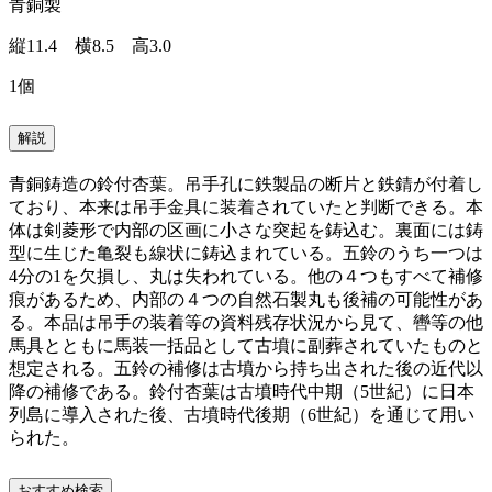
青銅製
縦11.4 横8.5 高3.0
1個
解説
青銅鋳造の鈴付杏葉。吊手孔に鉄製品の断片と鉄錆が付着し
ており、本来は吊手金具に装着されていたと判断できる。本
体は剣菱形で内部の区画に小さな突起を鋳込む。裏面には鋳
型に生じた亀裂も線状に鋳込まれている。五鈴のうち一つは
4分の1を欠損し、丸は失われている。他の４つもすべて補修
痕があるため、内部の４つの自然石製丸も後補の可能性があ
る。本品は吊手の装着等の資料残存状況から見て、轡等の他
馬具とともに馬装一括品として古墳に副葬されていたものと
想定される。五鈴の補修は古墳から持ち出された後の近代以
降の補修である。鈴付杏葉は古墳時代中期（5世紀）に日本
列島に導入された後、古墳時代後期（6世紀）を通じて用い
られた。
おすすめ検索