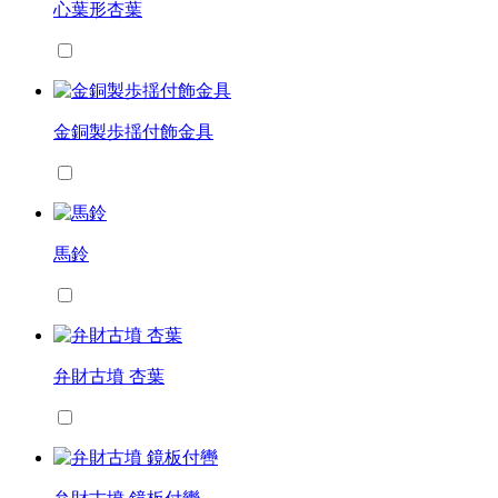
心葉形杏葉
金銅製歩揺付飾金具
馬鈴
弁財古墳 杏葉