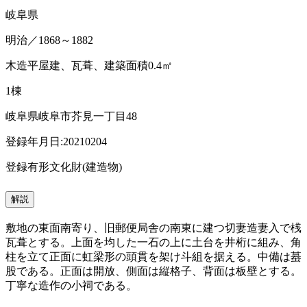
岐阜県
明治／1868～1882
木造平屋建、瓦葺、建築面積0.4㎡
1棟
岐阜県岐阜市芥見一丁目48
登録年月日:20210204
登録有形文化財(建造物)
解説
敷地の東面南寄り、旧郵便局舎の南東に建つ切妻造妻入で桟
瓦葺とする。上面を均した一石の上に土台を井桁に組み、角
柱を立て正面に虹梁形の頭貫を架け斗組を据える。中備は蟇
股である。正面は開放、側面は縦格子、背面は板壁とする。
丁寧な造作の小祠である。