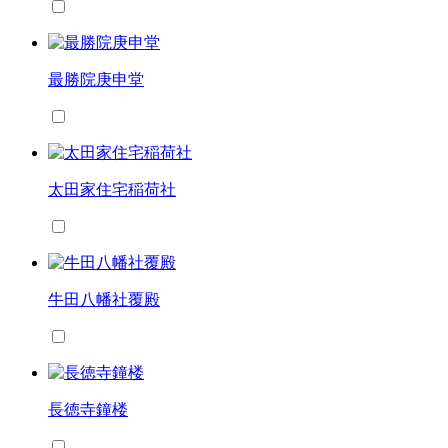
最勝院庚申堂
太田家住宅稲荷社
牛田八幡社覆殿
長徳寺鐘楼