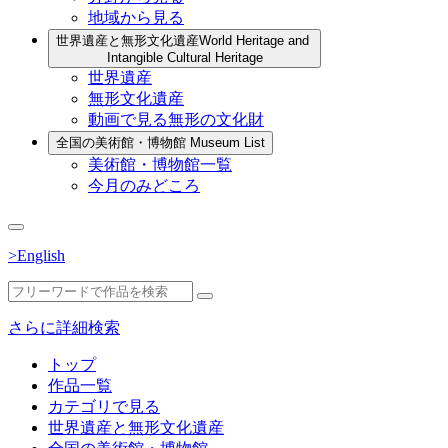
地域から見る
世界遺産と無形文化遺産
World Heritage and
Intangible Cultural Heritage
世界遺産
無形文化遺産
動画で見る無形の文化財
全国の美術館・博物館
Museum List
美術館・博物館一覧
今月のみどころ
>English
さらに詳細検索
トップ
作品一覧
カテゴリで見る
世界遺産と無形文化遺産