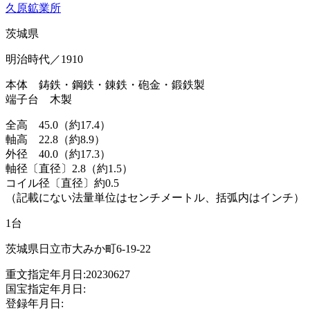
久原鉱業所
茨城県
明治時代／1910
本体 鋳鉄・鋼鉄・錬鉄・砲金・鍛鉄製
端子台 木製
全高 45.0（約17.4）
軸高 22.8（約8.9）
外径 40.0（約17.3）
軸径〔直径〕2.8（約1.5）
コイル径〔直径〕約0.5
（記載にない法量単位はセンチメートル、括弧内はインチ）
1台
茨城県日立市大みか町6-19-22
重文指定年月日:20230627
国宝指定年月日:
登録年月日: