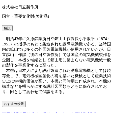
株式会社日立製作所
国宝・重要文化財(美術品)
解説
明治43年に久原鉱業所日立鉱山工作課長小平浪平（1874～
1951）の指導のもとで製造された誘導電動機である。当時国
内の鉱山では多くの外国製電気機械が使用されていたが、日
立鉱山工作課（後の日立製作所）では国産の電気機械製作を
企図し、本機を端緒として鉱山用に留まらない電気機械一般
の製作を事業化するに至った。
本機は日本人により設計製造された誘導電動機としては現
存最古で、電気機械国産化の礎を築いた機械として産業技術
史上に学術的価値が高い。本機と同時期に作成され、本機の
構造などを明らかにする設計図面類もともに保存されてお
り、附としてあわせて保護を図る。
おすすめ検索