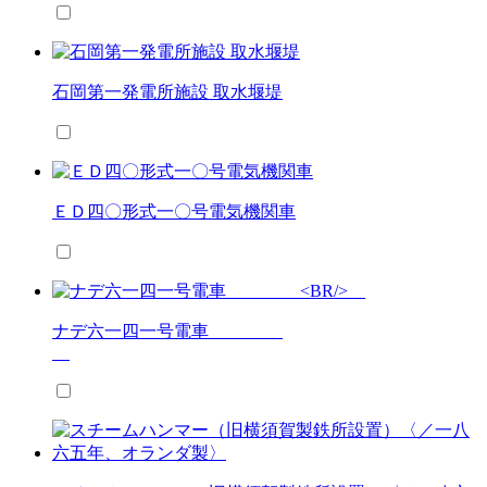
石岡第一発電所施設 取水堰堤
ＥＤ四〇形式一〇号電気機関車
ナデ六一四一号電車