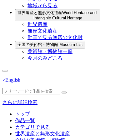
地域から見る
世界遺産と無形文化遺産
World Heritage and
Intangible Cultural Heritage
世界遺産
無形文化遺産
動画で見る無形の文化財
全国の美術館・博物館
Museum List
美術館・博物館一覧
今月のみどころ
>English
さらに詳細検索
トップ
作品一覧
カテゴリで見る
世界遺産と無形文化遺産