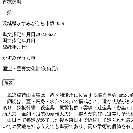
古墳後期
一括
茨城県かすみがうら市坂1029-1
重文指定年月日:20230627
国宝指定年月日:
登録年月日:
かすみがうら市
国宝・重要文化財(美術品)
解説
風返稲荷山古墳は、霞ヶ浦沿岸に位置する墳丘長約78mの
銅鋺は、蓋・鋺身・承台の３点で構成され、遺存状態がきわ
あり、鏡板付轡、鞍金具、尻繋装飾（雲珠・辻金具・杏葉）
頭大刀、金銅・銀装の頭椎大刀は、拵えが良好に遺存しその
西日本で築造が終了した後も東日本で継続して造られた最末
いての変遷を知るうえでも重要であり、高い学術的価値を有