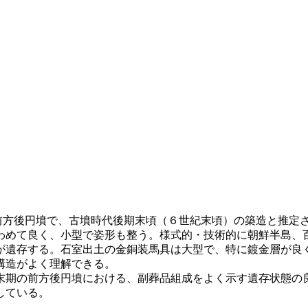
前方後円墳で、古墳時代後期末頃（６世紀末頃）の築造と推定さ
めて良く、小型で姿形も整う。様式的・技術的に朝鮮半島、
が遺存する。石室出土の金銅装馬具は大型で、特に鍍金層が良
構造がよく理解できる。
期の前方後円墳における、副葬品組成をよく示す遺存状態の
している。