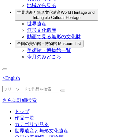
地域から見る
世界遺産と無形文化遺産
World Heritage and
Intangible Cultural Heritage
世界遺産
無形文化遺産
動画で見る無形の文化財
全国の美術館・博物館
Museum List
美術館・博物館一覧
今月のみどころ
>English
さらに詳細検索
トップ
作品一覧
カテゴリで見る
世界遺産と無形文化遺産