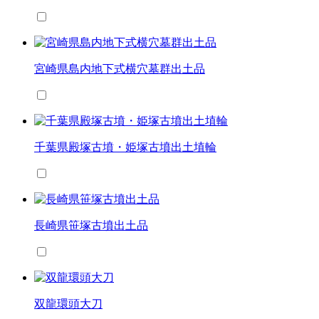
宮崎県島内地下式横穴墓群出土品
千葉県殿塚古墳・姫塚古墳出土埴輪
長崎県笹塚古墳出土品
双龍環頭大刀