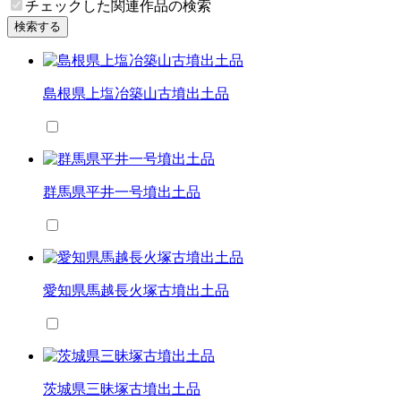
チェックした関連作品の検索
検索する
島根県上塩冶築山古墳出土品
群馬県平井一号墳出土品
愛知県馬越長火塚古墳出土品
茨城県三昧塚古墳出土品