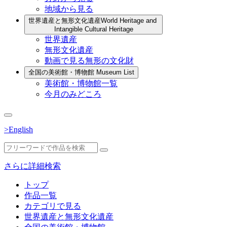
地域から見る
世界遺産と無形文化遺産
World Heritage and
Intangible Cultural Heritage
世界遺産
無形文化遺産
動画で見る無形の文化財
全国の美術館・博物館
Museum List
美術館・博物館一覧
今月のみどころ
>English
さらに詳細検索
トップ
作品一覧
カテゴリで見る
世界遺産と無形文化遺産