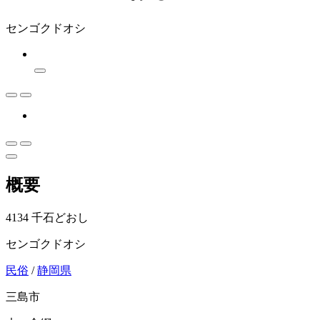
センゴクドオシ
概要
4134 千石どおし
センゴクドオシ
民俗
/
静岡県
三島市