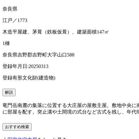
奈良県
江戸／1773
木造平屋建、茅葺（鉄板仮葺）、建築面積147㎡
1棟
奈良県吉野郡吉野町大字山口588
登録年月日:20250313
登録有形文化財(建造物)
解説
竜門岳南麓の集落に位置する大庄屋の屋敷主屋。敷地中央に
に部屋を配す。突止溝や土間境の式台など古式を残し、年代
おすすめ検索