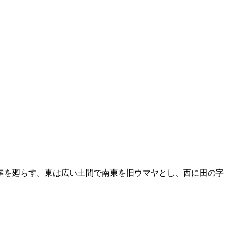
屋を廻らす。東は広い土間で南東を旧ウマヤとし、西に田の字