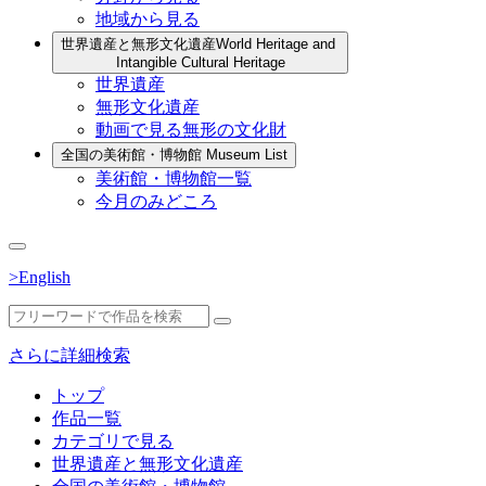
地域から見る
世界遺産と無形文化遺産
World Heritage and
Intangible Cultural Heritage
世界遺産
無形文化遺産
動画で見る無形の文化財
全国の美術館・博物館
Museum List
美術館・博物館一覧
今月のみどころ
>English
さらに詳細検索
トップ
作品一覧
カテゴリで見る
世界遺産と無形文化遺産