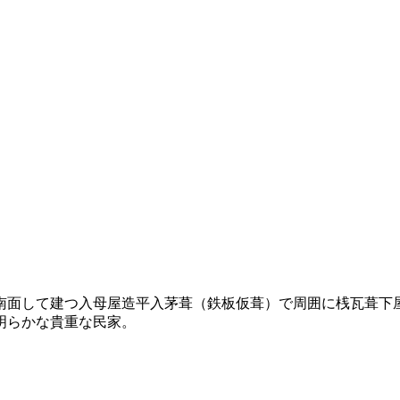
南面して建つ入母屋造平入茅葺（鉄板仮葺）で周囲に桟瓦葺下
明らかな貴重な民家。