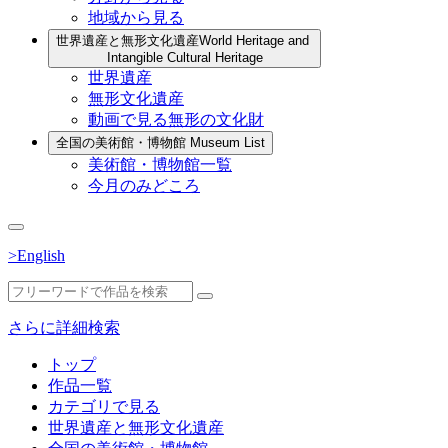
地域から見る
世界遺産と無形文化遺産
World Heritage and
Intangible Cultural Heritage
世界遺産
無形文化遺産
動画で見る無形の文化財
全国の美術館・博物館
Museum List
美術館・博物館一覧
今月のみどころ
>English
さらに詳細検索
トップ
作品一覧
カテゴリで見る
世界遺産と無形文化遺産