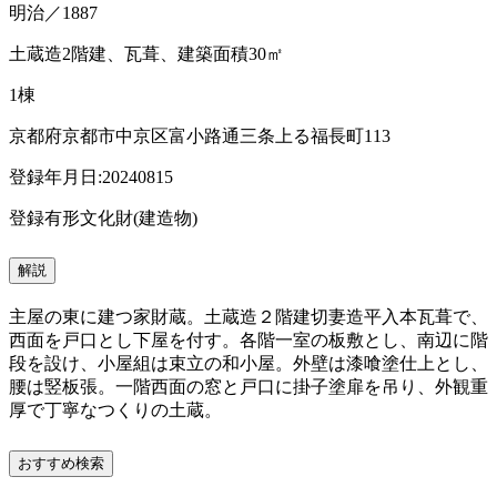
明治／1887
土蔵造2階建、瓦葺、建築面積30㎡
1棟
京都府京都市中京区富小路通三条上る福長町113
登録年月日:20240815
登録有形文化財(建造物)
解説
主屋の東に建つ家財蔵。土蔵造２階建切妻造平入本瓦葺で、
西面を戸口とし下屋を付す。各階一室の板敷とし、南辺に階
段を設け、小屋組は束立の和小屋。外壁は漆喰塗仕上とし、
腰は竪板張。一階西面の窓と戸口に掛子塗扉を吊り、外観重
厚で丁寧なつくりの土蔵。
おすすめ検索