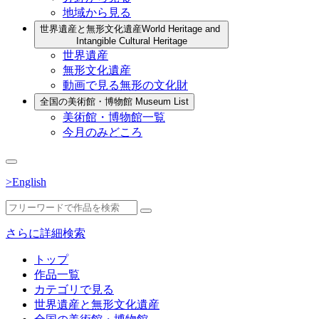
地域から見る
世界遺産と無形文化遺産
World Heritage and
Intangible Cultural Heritage
世界遺産
無形文化遺産
動画で見る無形の文化財
全国の美術館・博物館
Museum List
美術館・博物館一覧
今月のみどころ
>English
さらに詳細検索
トップ
作品一覧
カテゴリで見る
世界遺産と無形文化遺産