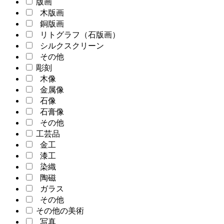
版画
木版画
銅版画
リトグラフ（石版画）
シルクスクリーン
その他
彫刻
木像
金属像
石像
石膏像
その他
工芸品
金工
漆工
染織
陶磁
ガラス
その他
その他の美術
写真