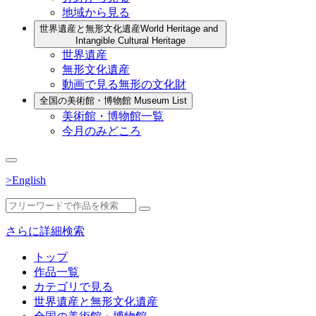
地域から見る
世界遺産と無形文化遺産
World Heritage and
Intangible Cultural Heritage
世界遺産
無形文化遺産
動画で見る無形の文化財
全国の美術館・博物館
Museum List
美術館・博物館一覧
今月のみどころ
>English
さらに詳細検索
トップ
作品一覧
カテゴリで見る
世界遺産と無形文化遺産