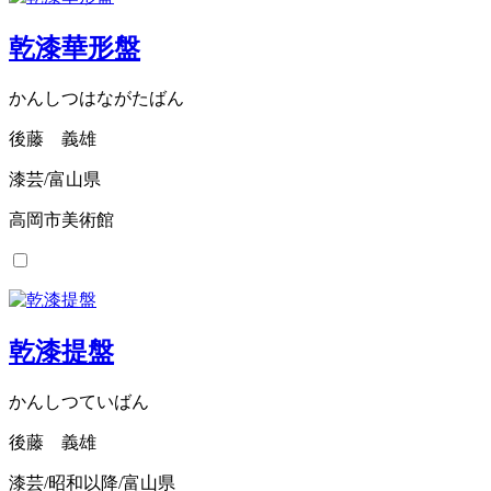
乾漆華形盤
かんしつはながたばん
後藤 義雄
漆芸/富山県
高岡市美術館
乾漆提盤
かんしつていばん
後藤 義雄
漆芸/昭和以降/富山県