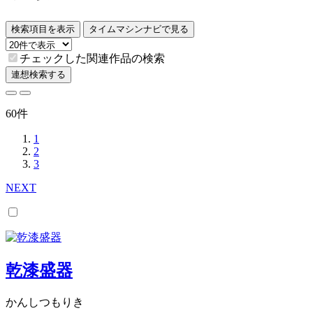
検索項目を表示
タイムマシンナビで見る
チェックした関連作品の検索
連想検索する
60件
1
2
3
NEXT
乾漆盛器
かんしつもりき