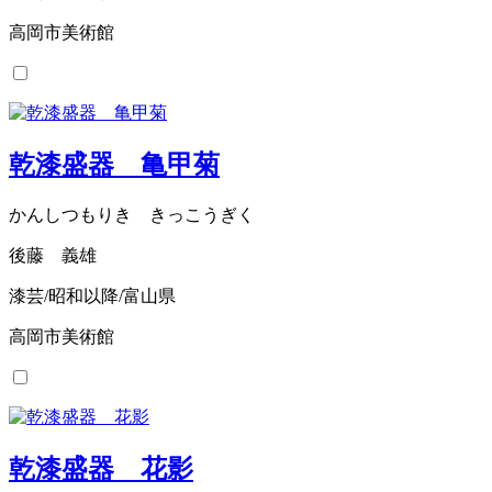
高岡市美術館
乾漆盛器 亀甲菊
かんしつもりき きっこうぎく
後藤 義雄
漆芸/昭和以降/富山県
高岡市美術館
乾漆盛器 花影