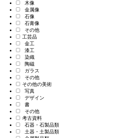
木像
金属像
石像
石膏像
その他
工芸品
金工
漆工
染織
陶磁
ガラス
その他
その他の美術
写真
デザイン
書
その他
考古資料
石器・石製品類
土器・土製品類