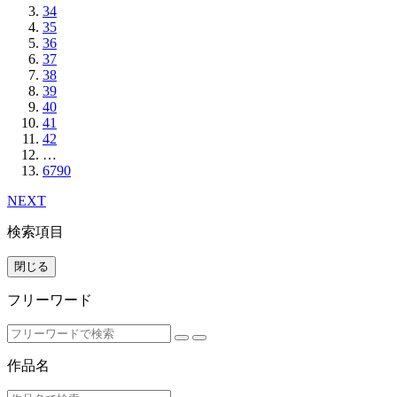
34
35
36
37
38
39
40
41
42
…
6790
NEXT
検索項目
閉じる
フリーワード
作品名