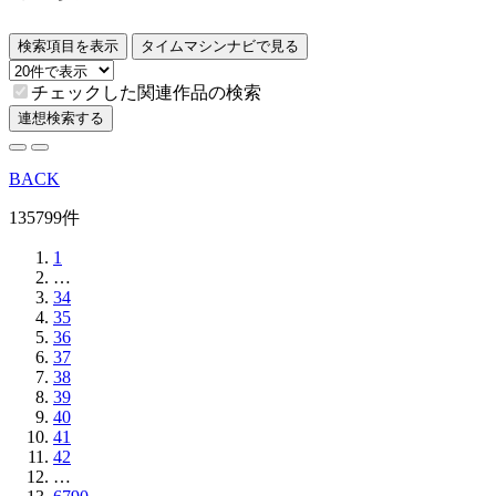
検索項目を表示
タイムマシンナビで見る
チェックした関連作品の検索
連想検索する
BACK
135799件
1
…
34
35
36
37
38
39
40
41
42
…