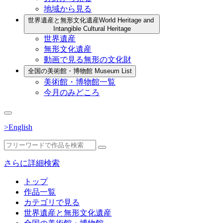
地域から見る
世界遺産と無形文化遺産
World Heritage and
Intangible Cultural Heritage
世界遺産
無形文化遺産
動画で見る無形の文化財
全国の美術館・博物館
Museum List
美術館・博物館一覧
今月のみどころ
>English
さらに詳細検索
トップ
作品一覧
カテゴリで見る
世界遺産と無形文化遺産