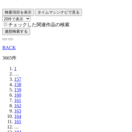
検索項目を表示
タイムマシンナビで見る
チェックした関連作品の検索
連想検索する
BACK
3665件
1
…
157
158
159
160
161
162
163
164
165
…