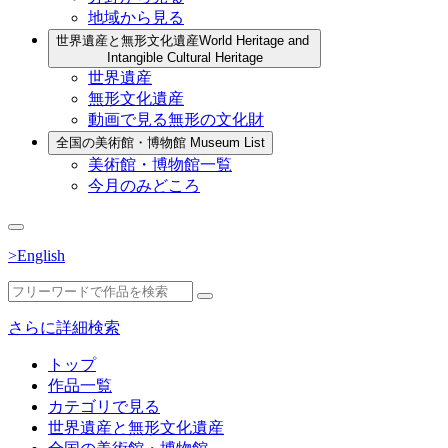
地域から見る
世界遺産と無形文化遺産
World Heritage and
Intangible Cultural Heritage
世界遺産
無形文化遺産
動画で見る無形の文化財
全国の美術館・博物館
Museum List
美術館・博物館一覧
今月のみどころ
>English
さらに詳細検索
トップ
作品一覧
カテゴリで見る
世界遺産と無形文化遺産