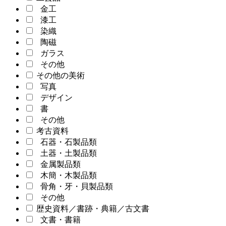
金工
漆工
染織
陶磁
ガラス
その他
その他の美術
写真
デザイン
書
その他
考古資料
石器・石製品類
土器・土製品類
金属製品類
木簡・木製品類
骨角・牙・貝製品類
その他
歴史資料／書跡・典籍／古文書
文書・書籍