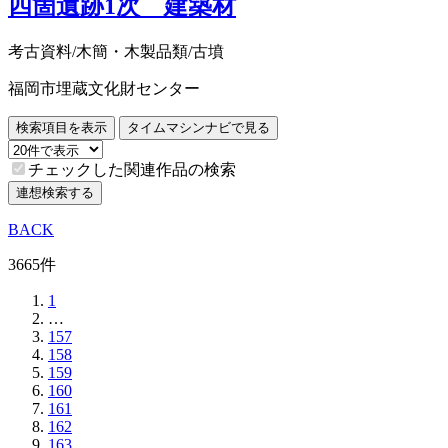
四箇遺跡1次 建築材
考古資料/木簡・木製品類/古墳
福岡市埋蔵文化財センター
検索項目を表示
タイムマシンナビで見る
チェックした関連作品の検索
連想検索する
BACK
3665件
1
…
157
158
159
160
161
162
163