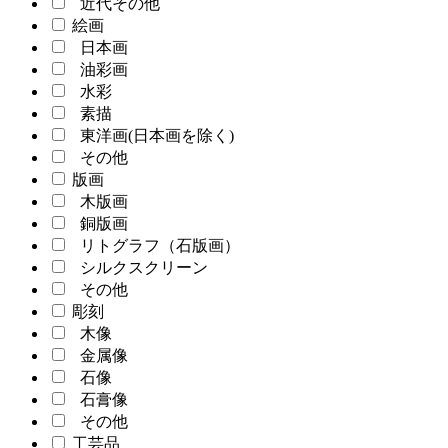
近代その他
絵画
日本画
油彩画
水彩
素描
東洋画(日本画を除く)
その他
版画
木版画
銅版画
リトグラフ（石版画）
シルクスクリーン
その他
彫刻
木像
金属像
石像
石膏像
その他
工芸品