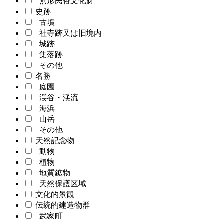
無形民俗文化財
史跡
古墳
社寺跡又は旧境内
城跡
集落跡
その他
名勝
庭園
渓谷・渓流
海浜
山岳
その他
天然記念物
動物
植物
地質鉱物
天然保護区域
文化的景観
伝統的建造物群
武家町