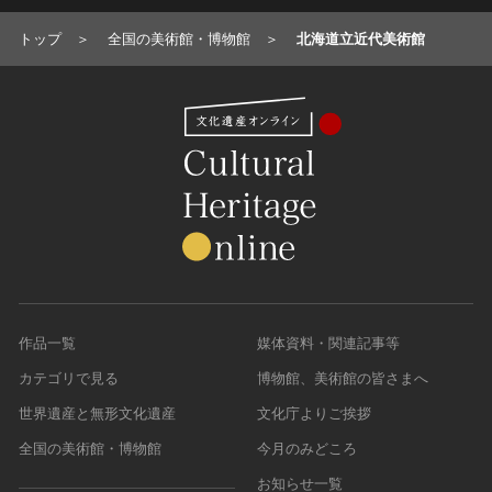
トップ
全国の美術館・博物館
北海道立近代美術館
岐阜県
奈良県
山口県
熊本県
静岡県
和歌山県
徳島県
大分県
愛知県
香川県
宮崎県
愛媛県
鹿児島県
高知県
作品一覧
媒体資料・関連記事等
カテゴリで見る
博物館、美術館の皆さまへ
世界遺産と無形文化遺産
文化庁よりご挨拶
全国の美術館・博物館
今月のみどころ
お知らせ一覧