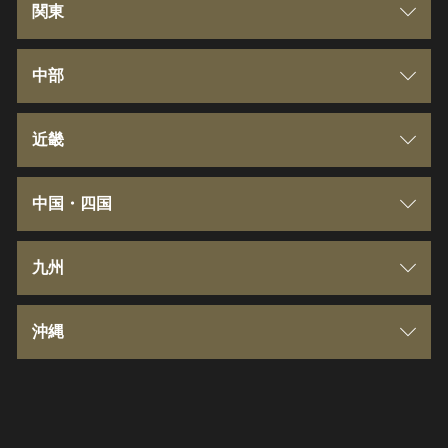
青森県
関東
岩手県
群馬県
中部
宮城県
埼玉県
新潟県
近畿
秋田県
千葉県
富山県
三重県
中国・四国
山形県
東京都
石川県
滋賀県
鳥取県
九州
福島県
神奈川県
福井県
京都府
島根県
福岡県
沖縄
茨城県
山梨県
大阪府
岡山県
佐賀県
沖縄県
栃木県
長野県
兵庫県
広島県
長崎県