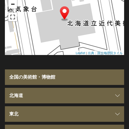
−
Leaflet
|
出典：国土地理院タイル
全国の美術館・博物館
北海道
北海道
東北