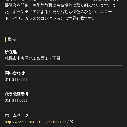
ヘルプ
展覧会を開催、美術館教育にも積極的に取り組んでいます。ま
た、ボランティアによる活発な活動も特色のひとつ。エコール・
このサイトについて
世界遺産
ド・パリ、ガラスのコレクションは世界有数です。
関連サイトリンク
無形文化遺産
サイトマップ
動画で見る無形の文化財
概要
サイトのご意見はこちら
所在地
札幌市中央区北１条西１７丁目
文化遺産データベース
国指定文化財等データベース
問い合わせ
011-644-6881
代表電話番号
011-644-6881
ホームページ
http://www.aurora-net.or.jp/art/dokinbi/