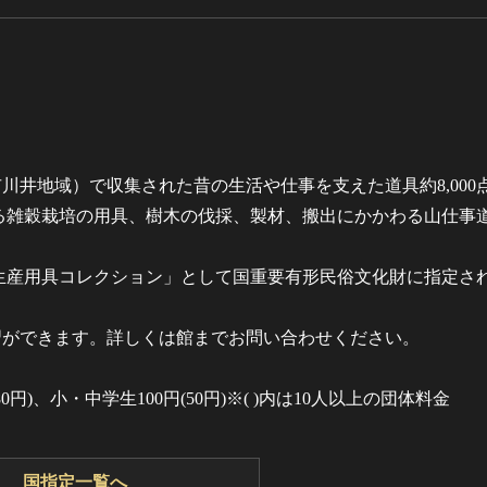
井地域）で収集された昔の生活や仕事を支えた道具約8,000
よる雑穀栽培の用具、樹木の伐採、製材、搬出にかかわる山仕事
。
村生産用具コレクション」として国重要有形民俗文化財に指定さ
習ができます。詳しくは館までお問い合わせください。
80円)、小・中学生100円(50円)※( )内は10人以上の団体料金
国指定一覧へ