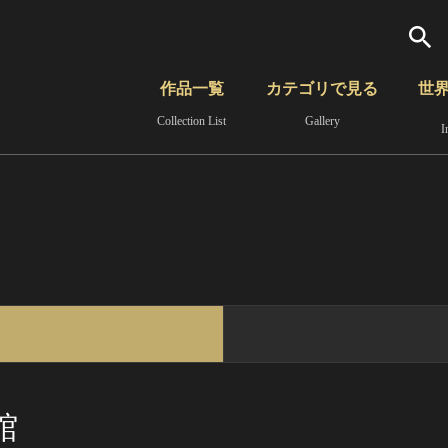
検索
作品一覧
カテゴリで見る
世
Collection List
Gallery
I
さらに詳細検索
覧
時代から見る
無形文化遺産
分野から見る
覧
館