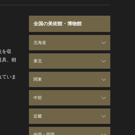
全国の美術館・博物館
北海道
点を収
道具、樹
北海道
東北
れていま
青森県
関東
岩手県
群馬県
中部
宮城県
埼玉県
新潟県
近畿
秋田県
千葉県
富山県
三重県
中国・四国