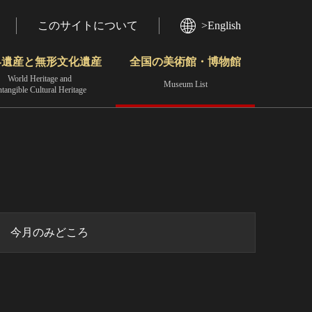
このサイトについて
>English
界遺産と無形文化遺産
全国の美術館・博物館
World Heritage and
Museum List
ntangible Cultural Heritage
今月のみどころ
動画で見る無形の文化財
地域から見る
今月のみどころ