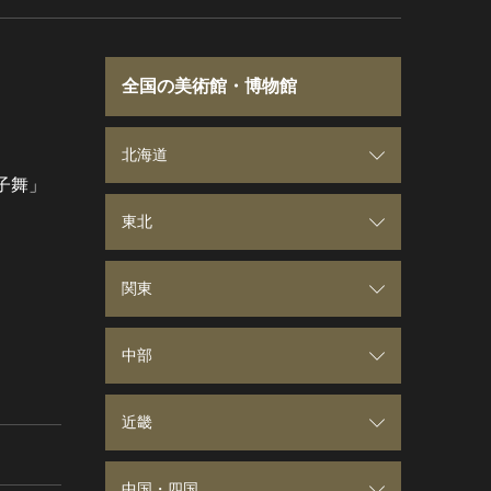
全国の美術館・博物館
北海道
子舞」
北海道
東北
青森県
関東
岩手県
群馬県
中部
宮城県
埼玉県
新潟県
近畿
秋田県
千葉県
富山県
三重県
中国・四国