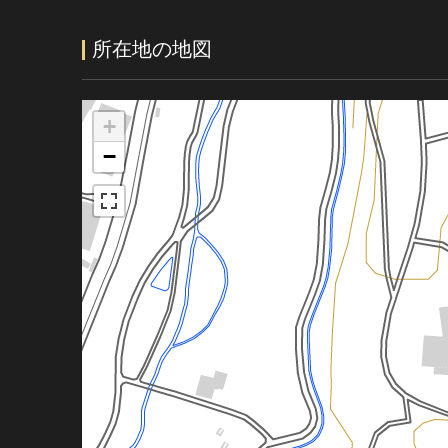
所在地の地図
+
−