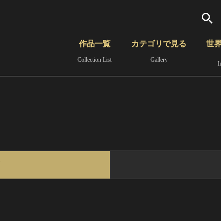
検索
作品一覧
カテゴリで見る
世
Collection List
Gallery
I
さらに詳細検索
覧
時代から見る
無形文化遺産
分野から見る
覧