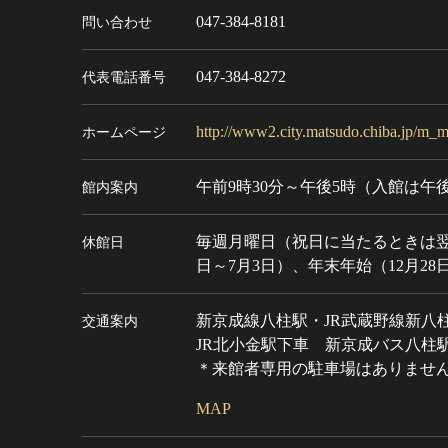
047-384-8181
問い合わせ
047-384-8272
代表電話番号
http://www2.city.matsudo.chiba.jp/m_m
ホームページ
午前9時30分～午後5時（入館は午後
館内案内
毎週月曜日（祝日に当たるときは翌日
休館日
日～7月3日）、年末年始（12月28
新京成線八柱駅・JR武蔵野線新八
交通案内
JR北小金駅下車 新京成バス八柱
＊来館者専用の駐車場はありません
MAP