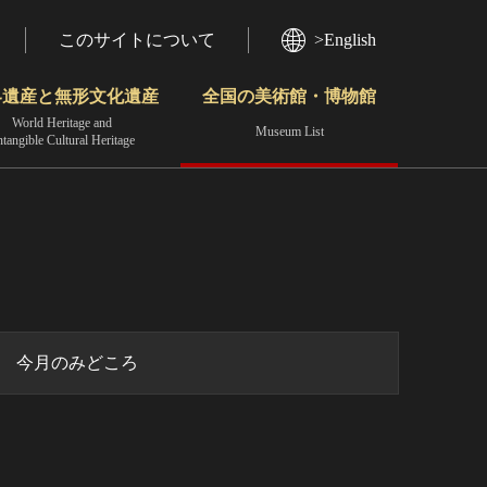
このサイトについて
>English
界遺産と無形文化遺産
全国の美術館・博物館
World Heritage and
Museum List
ntangible Cultural Heritage
今月のみどころ
動画で見る無形の文化財
地域から見る
今月のみどころ