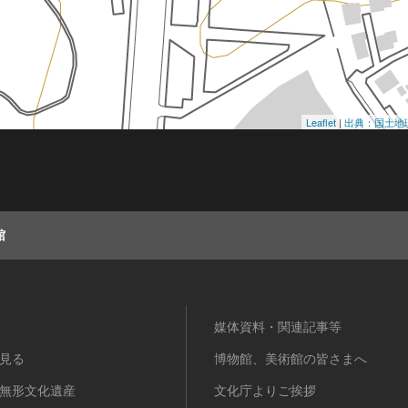
Leaflet
|
出典：国土地
館
媒体資料・関連記事等
見る
博物館、美術館の皆さまへ
無形文化遺産
文化庁よりご挨拶