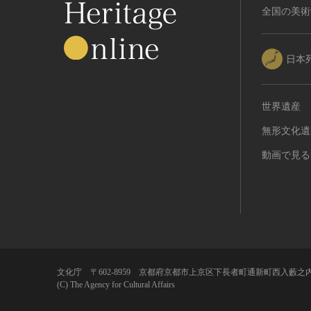
全国の美術
日本
世界遺産
無形文化遺
動画で見る
文化庁 〒602-8959 京都府京都市上京区下長者町通新町西入藪之内
(C) The Agency for Cultural Affairs