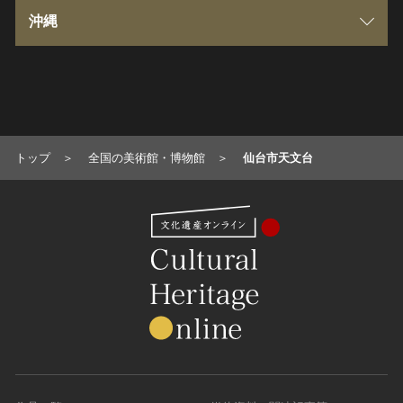
福井県
京都府
島根県
福岡県
沖縄
茨城県
山梨県
大阪府
岡山県
佐賀県
沖縄県
栃木県
長野県
兵庫県
広島県
長崎県
トップ
全国の美術館・博物館
仙台市天文台
岐阜県
奈良県
山口県
熊本県
静岡県
和歌山県
徳島県
大分県
愛知県
香川県
宮崎県
愛媛県
鹿児島県
高知県