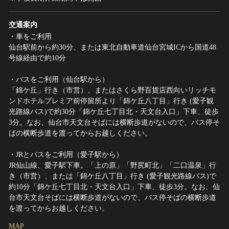
交通案内
・車をご利用
仙台駅前から約30分、または東北自動車道仙台宮城ICから国道48
号線経由で約10分
・バスをご利用（仙台駅から）
「錦ケ丘」行き（市営）、またはさくら野百貨店西向いリッチモ
ンドホテルプレミア前停留所より「錦ケ丘八丁目」行き (愛子観
光路線バス)で約30分「錦ケ丘七丁目北・天文台入口」下車、徒歩
3分。なお、仙台市天文台そばには横断歩道がないので、バス停そ
ばの横断歩道を渡ってからお越しください。
・JRとバスをご利用（愛子駅から）
JR仙山線、愛子駅下車。「上の原」「野尻町北」「二口温泉」行
き（市営）、または「錦ケ丘八丁目」行き (愛子観光路線バス)で
約10分「錦ケ丘七丁目北・天文台入口」下車、徒歩3分。なお、仙
台市天文台そばには横断歩道がないので、バス停そばの横断歩道
を渡ってからお越しください。
MAP