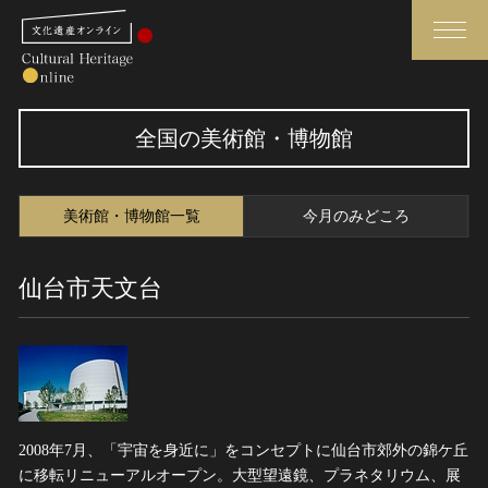
検索
全国の美術館・博物館
さらに詳細検索
美術館・博物館一覧
今月のみどころ
さらに詳細検索
仙台市天文台
トップ
媒体資料・関連記事等
作品一覧
博物館、美術館の皆さまへ
カテゴリで見る
文化庁よりご挨拶
世界遺産と無形文化遺産
今月のみどころ
2008年7月、「宇宙を身近に」をコンセプトに仙台市郊外の錦ケ丘
全国の美術館・博物館
お知らせ一覧
に移転リニューアルオープン。大型望遠鏡、プラネタリウム、展