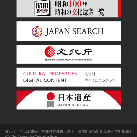
文化庁 〒602-8959 京都府京都市上京区下長者町通新町西入藪之内町85番4