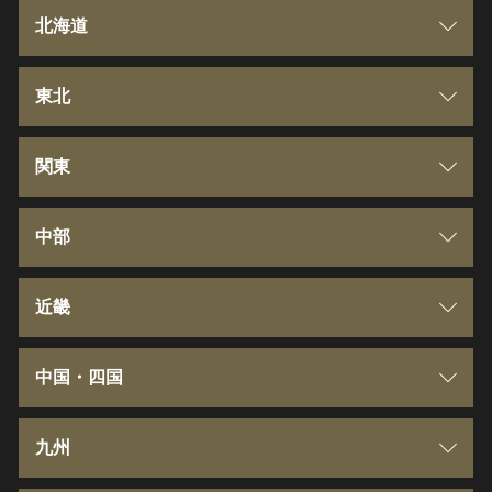
北海道
北海道
東北
青森県
関東
岩手県
群馬県
中部
宮城県
埼玉県
新潟県
近畿
秋田県
千葉県
富山県
三重県
中国・四国
山形県
東京都
石川県
滋賀県
鳥取県
九州
福島県
神奈川県