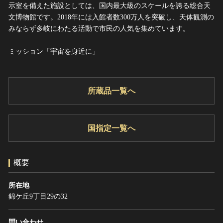
ヘルプ
示室を備えた施設としては、国内最大級のスケールを誇る総合天
文博物館です。2018年には入館者数300万人を突破し、天体観測の
このサイトについて
世界遺産
みならず多岐にわたる活動で市民の人気を集めています。
関連サイトリンク
無形文化遺産
ミッション「宇宙を身近に」
サイトマップ
動画で見る無形の文化財
サイトのご意見はこちら
所蔵品一覧へ
文化遺産データベース
国指定文化財等データベース
国指定一覧へ
概要
所在地
錦ケ丘9丁目29の32
問い合わせ