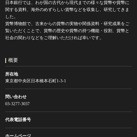
日本銀行では、わが国の古代から現代までの様々な貨幣や貨幣に
ヘルプ
関する資料、海外のめずらしい貨幣などを収集し、研究してきま
このサイトについて
世界遺産
した。
関連サイトリンク
無形文化遺産
貨幣博物館で、古来からの貨幣の実物や関係資料・研究成果をご
覧いただくことで、貨幣の歴史や貨幣の持つ機能・役割、貨幣と
サイトマップ
動画で見る無形の文化財
社会の関わりなどをご理解いただければ幸いです。
サイトのご意見はこちら
概要
文化遺産データベース
国指定文化財等データベース
所在地
東京都中央区日本橋本石町1-3-1
問い合わせ
03-3277-3037
代表電話番号
ホームページ