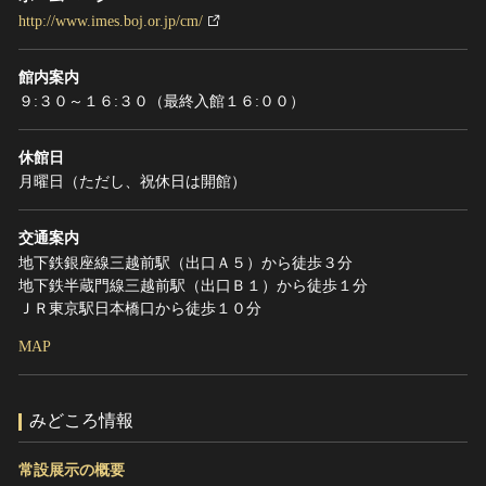
http://www.imes.boj.or.jp/cm/
館内案内
９:３０～１６:３０（最終入館１６:００）
休館日
月曜日（ただし、祝休日は開館）
交通案内
地下鉄銀座線三越前駅（出口Ａ５）から徒歩３分
地下鉄半蔵門線三越前駅（出口Ｂ１）から徒歩１分
ＪＲ東京駅日本橋口から徒歩１０分
MAP
みどころ情報
常設展示の概要