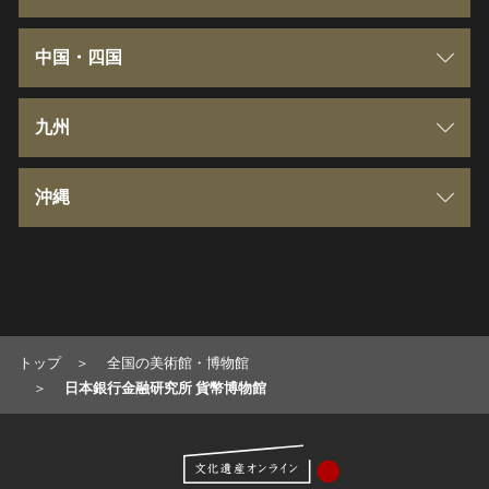
秋田県
千葉県
富山県
三重県
中国・四国
山形県
東京都
石川県
滋賀県
鳥取県
九州
福島県
神奈川県
福井県
京都府
島根県
福岡県
沖縄
茨城県
山梨県
大阪府
岡山県
佐賀県
沖縄県
栃木県
長野県
兵庫県
広島県
長崎県
トップ
全国の美術館・博物館
岐阜県
奈良県
山口県
熊本県
日本銀行金融研究所 貨幣博物館
静岡県
和歌山県
徳島県
大分県