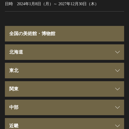
日時
2024年1月8日（月）～ 2027年12月30日（木）
全国の美術館・博物館
北海道
北海道
東北
青森県
関東
岩手県
群馬県
中部
宮城県
埼玉県
新潟県
近畿