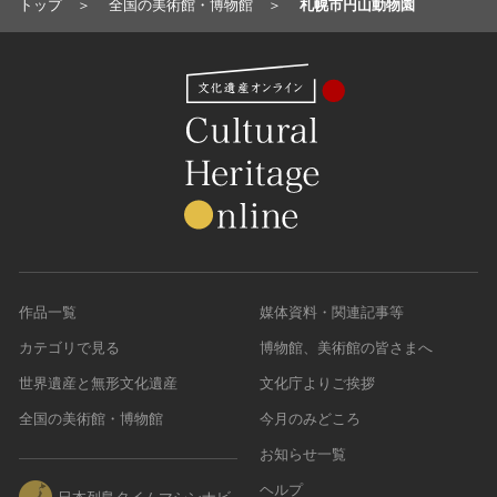
トップ
全国の美術館・博物館
札幌市円山動物園
岐阜県
奈良県
山口県
熊本県
静岡県
和歌山県
徳島県
大分県
愛知県
香川県
宮崎県
愛媛県
鹿児島県
高知県
作品一覧
媒体資料・関連記事等
カテゴリで見る
博物館、美術館の皆さまへ
世界遺産と無形文化遺産
文化庁よりご挨拶
全国の美術館・博物館
今月のみどころ
お知らせ一覧
ヘルプ