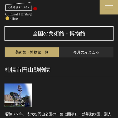
検索
全国の美術館・博物館
さらに詳細検索
美術館・博物館一覧
今月のみどころ
さらに詳細検索
札幌市円山動物園
トップ
媒体資料・関連記事等
作品一覧
博物館、美術館の皆さまへ
カテゴリで見る
文化庁よりご挨拶
世界遺産と無形文化遺産
今月のみどころ
全国の美術館・博物館
お知らせ一覧
昭和６２年、広大な円山公園の一角に開演し、熱帯動物園、類人