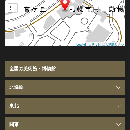
Leaflet
|
出典：国土地理院タイル
全国の美術館・博物館
北海道
北海道
東北
青森県
関東