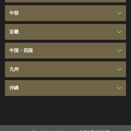
岩手県
群馬県
中部
宮城県
埼玉県
新潟県
近畿
秋田県
千葉県
富山県
三重県
中国・四国
山形県
東京都
石川県
滋賀県
鳥取県
九州
福島県
神奈川県
福井県
京都府
島根県
福岡県
沖縄
茨城県
山梨県
大阪府
岡山県
佐賀県
沖縄県
栃木県
長野県
兵庫県
広島県
長崎県