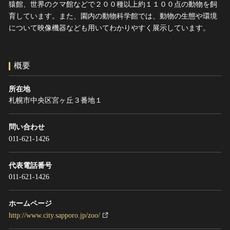
猿館、世界のクマ館などで２００種以上約１１００点の動物を飼
ヘルプ
育しています。また、園内の動物科学館では、動物の生態や環境
このサイトについて
世界遺産
について映像機器なども用いてわかりやすく展示しています。
関連サイトリンク
無形文化遺産
サイトマップ
動画で見る無形の文化財
概要
サイトのご意見はこちら
所在地
札幌市中央区宮ヶ丘３番地１
文化遺産データベース
国指定文化財等データベース
問い合わせ
011-621-1426
代表電話番号
011-621-1426
ホームページ
http://www.city.sapporo.jp/zoo/