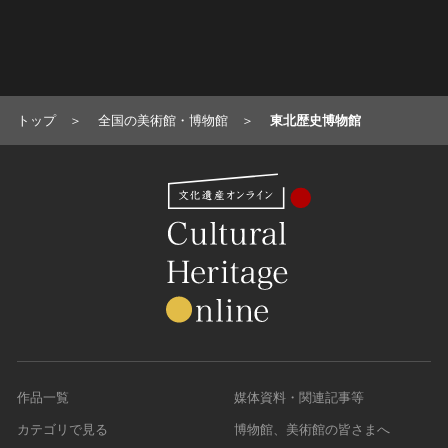
茨城県
山梨県
大阪府
岡山県
佐賀県
沖縄県
栃木県
長野県
兵庫県
広島県
長崎県
トップ
全国の美術館・博物館
東北歴史博物館
岐阜県
奈良県
山口県
熊本県
静岡県
和歌山県
徳島県
大分県
愛知県
香川県
宮崎県
愛媛県
鹿児島県
高知県
作品一覧
媒体資料・関連記事等
カテゴリで見る
博物館、美術館の皆さまへ