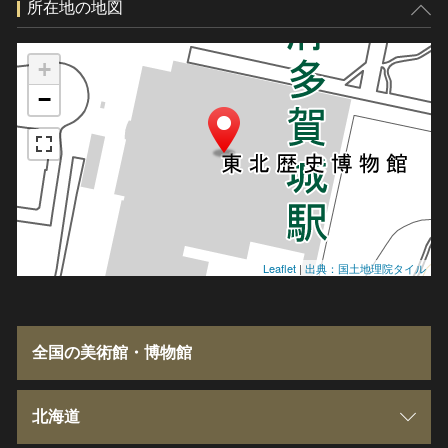
所在地の地図
+
−
Leaflet
|
出典：国土地理院タイル
全国の美術館・博物館
北海道