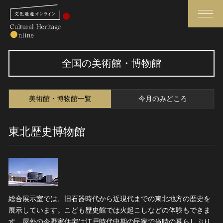
検索
全国の美術館・博物館
さらに詳細検索
美術館・博物館一覧
今月のみどころ
さらに詳細検索
東北歴史博物館
トップ
媒体資料・関連記事等
作品一覧
博物館、美術館の皆さまへ
カテゴリで見る
文化庁よりご挨拶
世界遺産と無形文化遺産
今月のみどころ
総合展示室では、旧石器時代から近現代までの東北地方の歴史を
展示しています。こども歴史館では火起こしなどの体験もできま
全国の美術館・博物館
お知らせ一覧
す。屋外の今野家住宅は江戸時代中期の民家で当時の暮らしぶり