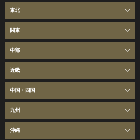
北海道
東北
青森県
関東
岩手県
群馬県
中部
宮城県
埼玉県
新潟県
近畿
秋田県
千葉県
富山県
三重県
中国・四国
山形県
東京都
石川県
滋賀県
鳥取県
九州
福島県
神奈川県
福井県
京都府
島根県
福岡県
沖縄