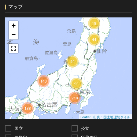
マップ
18
+
−
44
49
140
90
218
188
Leaflet
|
出典：国土地理院タイル
国立
公立