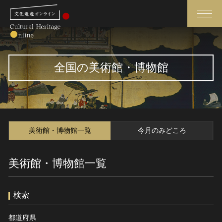
検索
全国の美術館・博物館
さらに詳細検索
さらに詳細検索
美術館・博物館一覧
今月のみどころ
トップ
媒体資料・関連記事等
美術館・博物館一覧
作品一覧
博物館、美術館の皆さまへ
カテゴリで見る
文化庁よりご挨拶
検索
世界遺産と無形文化遺産
今月のみどころ
全国の美術館・博物館
お知らせ一覧
都道府県