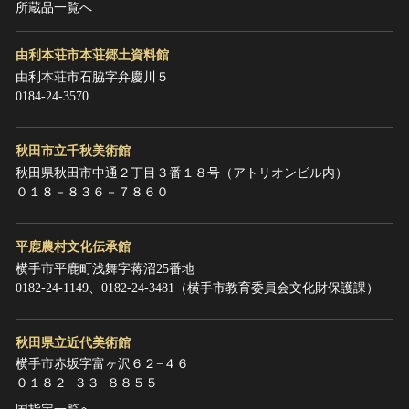
所蔵品一覧へ
由利本荘市本荘郷土資料館
由利本荘市石脇字弁慶川５
0184-24-3570
秋田市立千秋美術館
秋田県秋田市中通２丁目３番１８号（アトリオンビル内）
０１８－８３６－７８６０
平鹿農村文化伝承館
横手市平鹿町浅舞字蒋沼25番地
0182‐24‐1149、0182‐24‐3481（横手市教育委員会文化財保護課）
秋田県立近代美術館
横手市赤坂字富ヶ沢６２−４６
０１８２−３３−８８５５