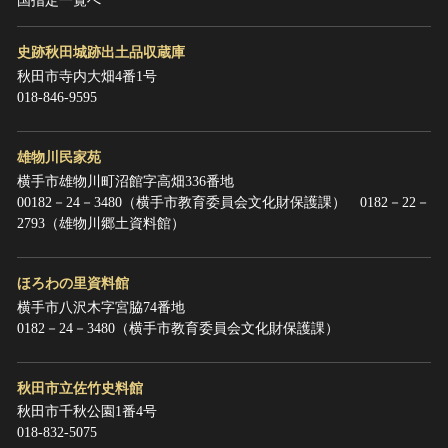
国指定一覧へ
史跡秋田城跡出土品収蔵庫
秋田市寺内大畑4番1号
018-846-9595
雄物川民家苑
横手市雄物川町沼館字高畑336番地
00182－24－3480（横手市教育委員会文化財保護課） 0182－22－
2793（雄物川郷土資料館）
ほろわの里資料館
横手市八沢木字宮脇74番地
0182－24－3480（横手市教育委員会文化財保護課）
秋田市立佐竹史料館
秋田市千秋公園1番4号
018-832-5075