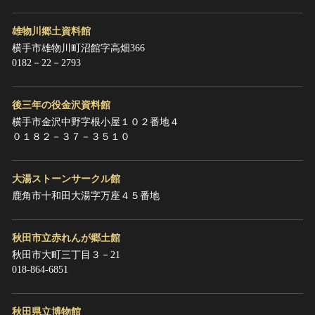
雄物川郷土資料館
横手市雄物川町沼館字高畑366
0182－22－2793
後三年の役金沢資料館
横手市金沢中野字根小屋１０２番地４
０１８２－３７－３５１０
大湯ストーンサークル館
鹿角市十和田大湯字万座４５番地
秋田市立赤れんが郷土館
秋田市大町三丁目３－21
018-864-6851
秋田県立博物館