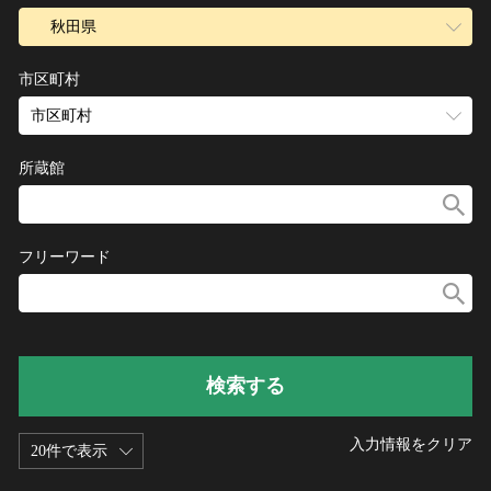
ヘルプ
秋田県
このサイトについて
世界遺産
市区町村
関連サイトリンク
無形文化遺産
市区町村
サイトマップ
動画で見る無形の文化財
サイトのご意見はこちら
所蔵館
文化遺産データベース
フリーワード
国指定文化財等データベース
検索する
入力情報をクリア
20件で表示