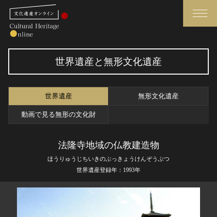
検索
世界遺産と無形文化遺産
さらに詳細検索
世界遺産
無形文化遺産
さらに詳細検索
動画で見る無形の文化財
法隆寺地域の仏教建造物
トップ
媒体資料・関連記事等
ほうりゅうじちいきのぶっきょうけんぞうぶつ
作品一覧
博物館、美術館の皆さまへ
世界遺産登録年：1993年
カテゴリで見る
文化庁よりご挨拶
世界遺産と無形文化遺産
今月のみどころ
全国の美術館・博物館
お知らせ一覧