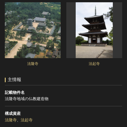
法隆寺
法起寺
主情報
記載物件名
法隆寺地域の仏教建造物
構成資産
法隆寺
、
法起寺