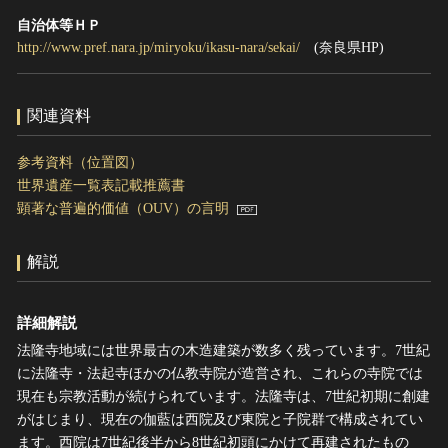
自治体等ＨＰ
http://www.pref.nara.jp/miryoku/ikasu-nara/sekai/
(奈良県HP)
関連資料
参考資料（位置図）
世界遺産一覧表記載推薦書
顕著な普遍的価値（OUV）の言明
解説
詳細解説
法隆寺地域には世界最古の木造建築が数多く残っています。7世紀
に法隆寺・法起寺ほかの仏教寺院が造営され、これらの寺院では
現在も宗教活動が続けられています。法隆寺は、7世紀初期に創建
がはじまり、現在の伽藍は西院及び東院と子院群で構成されてい
ます。西院は7世紀後半から8世紀初頭にかけて再建されたもの