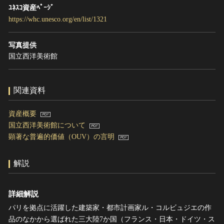
ﾕﾈｽｺ資産ﾍﾟｰｼﾞ
https://whc.unesco.org/en/list/1321
写真提供
国立西洋美術館
関連資料
資産概要
国立西洋美術館について
顕著な普遍的価値（OUV）の言明
解説
詳細解説
パリを拠点に活躍した建築家・都市計画家ル・コルビュジエの作
品のなかから選ばれた三大陸7か国（フランス・日本・ドイツ・ス