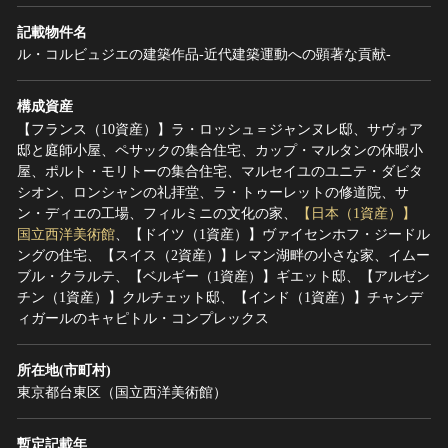
記載物件名
ル・コルビュジエの建築作品‐近代建築運動への顕著な貢献‐
構成資産
【フランス（10資産）】ラ・ロッシュ＝ジャンヌレ邸、サヴォア
邸と庭師小屋、ペサックの集合住宅、カップ・マルタンの休暇小
屋、ポルト・モリトーの集合住宅、マルセイユのユニテ・ダビタ
シオン、ロンシャンの礼拝堂、ラ・トゥーレットの修道院、サ
ン・ディエの工場、フィルミニの文化の家、
【日本（1資産）】
国立西洋美術館
、【ドイツ（1資産）】ヴァイセンホフ・ジードル
ングの住宅、【スイス（2資産）】レマン湖畔の小さな家、イムー
ブル・クラルテ、【ベルギー（1資産）】ギエット邸、【アルゼン
チン（1資産）】クルチェット邸、【インド（1資産）】チャンデ
ィガールのキャピトル・コンプレックス
所在地(市町村)
東京都台東区（国立西洋美術館）
暫定記載年