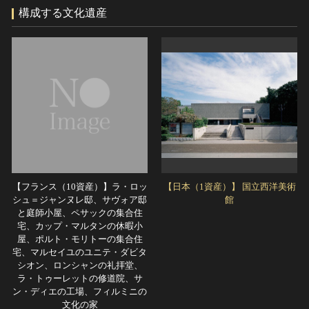
構成する文化遺産
【フランス（10資産）】ラ・ロッ
【日本（1資産）】 国立西洋美術
シュ＝ジャンヌレ邸、サヴォア邸
館
と庭師小屋、ペサックの集合住
宅、カップ・マルタンの休暇小
屋、ポルト・モリトーの集合住
宅、マルセイユのユニテ・ダビタ
シオン、ロンシャンの礼拝堂、
ラ・トゥーレットの修道院、サ
ン・ディエの工場、フィルミニの
文化の家