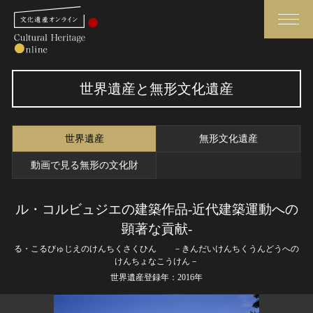
検索
世界遺産と無形文化遺産
さらに詳細検索
世界遺産
無形文化遺産
さらに詳細検索
動画で見る無形の文化財
ル・コルビュジエの建築作品‐近代建築運動への
トップ
媒体資料・関連記事等
顕著な貢献‐
作品一覧
博物館、美術館の皆さまへ
る・こるびゅじえのけんちくさくひん －きんだいけんちくうんどうへの
カテゴリで見る
文化庁よりご挨拶
けんちょなこうけん－
世界遺産と無形文化遺産
今月のみどころ
世界遺産登録年：2016年
全国の美術館・博物館
お知らせ一覧