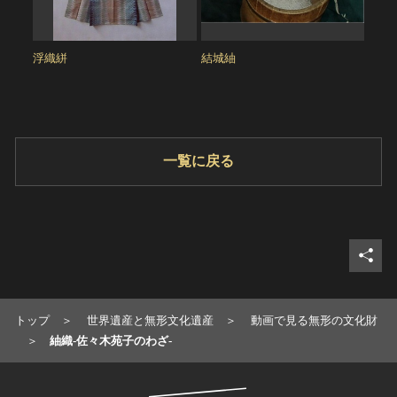
浮織絣
結城紬
絵絣
佐々
一覧に戻る
シェ
トップ
世界遺産と無形文化遺産
動画で見る無形の文化財
紬織-佐々木苑子のわざ-