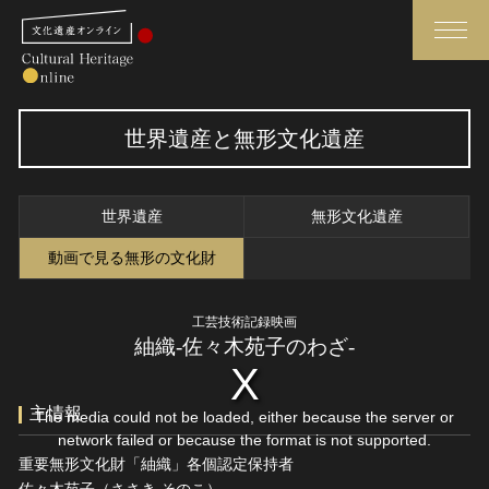
検索
世界遺産と無形文化遺産
さらに詳細検索
世界遺産
無形文化遺産
さらに詳細検索
動画で見る無形の文化財
工芸技術記録映画
トップ
媒体資料・関連記事等
紬織-佐々木苑子のわざ-
作品一覧
博物館、美術館の皆さまへ
カテゴリで見る
文化庁よりご挨拶
主情報
The media could not be loaded, either because the server or
世界遺産と無形文化遺産
今月のみどころ
network failed or because the format is not supported.
重要無形文化財「紬織」各個認定保持者
全国の美術館・博物館
お知らせ一覧