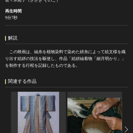
佐々木苑子（ささき そのこ）
ヘルプ
再生時間
このサイトについて
世界遺産
9分7秒
関連サイトリンク
無形文化遺産
サイトマップ
動画で見る無形の文化財
解説
サイトのご意見はこちら
この映画は、紬糸を植物染料で染めた絣糸によって絵文様を織
り出す絵絣の技法を駆使し、作品「絵絣紬着物「細月明かり」」
文化遺産データベース
を制作する行程を記録したものである。
国指定文化財等データベース
関連する作品