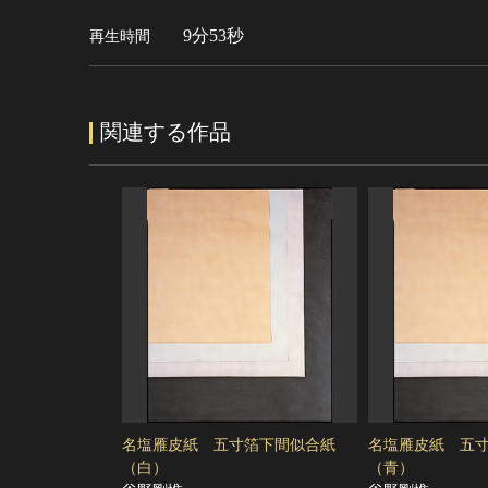
9分53秒
再生時間
関連する作品
名塩雁皮紙 五寸箔下間似合紙
名塩雁皮紙 五
（白）
（青）