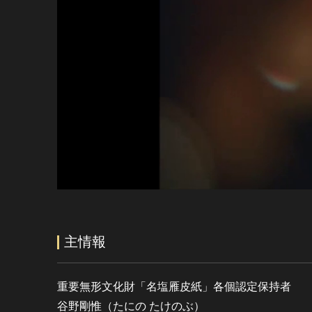
主情報
重要無形文化財「名塩雁皮紙」各個認定保持者
谷野剛惟（たにの たけのぶ）