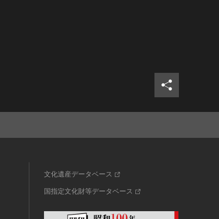
シェア
ツイ
文化遺産データベース
国指定文化財等データベース