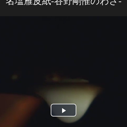
名塩雁皮紙-谷野剛惟のわざ-
Play