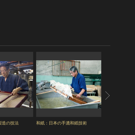
製造の技法
和紙：日本の手漉和紙技術
信楽焼