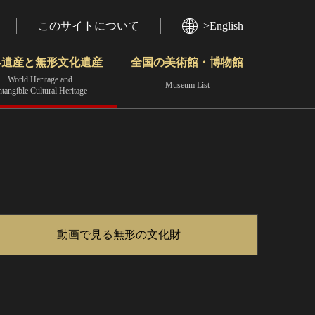
このサイトについて
>English
界遺産と無形文化遺産
全国の美術館・博物館
World Heritage and
Museum List
ntangible Cultural Heritage
今月のみどころ
動画で見る無形の文化財
地域から見る
動画で見る無形の文化財