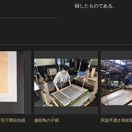
録したものである。
寸箔下間似合紙
越前鳥の子紙
阿波手漉き和紙