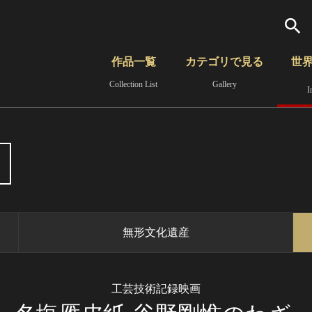
検索
作品一覧
カテゴリで見る
世
Collection List
Gallery
I
さらに詳細検索
覧
時代から見る
無形文化遺産
分野から見る
無形文化遺産
工芸技術記録映画