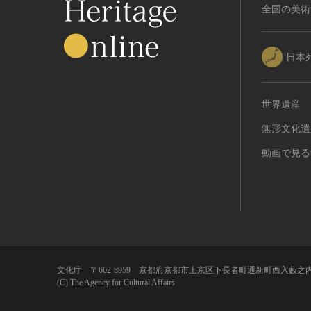
全国の美術
日本
世界遺産
無形文化遺
動画で見る
文化庁 〒602-8959 京都府京都市上京区下長者町通新町西入藪之内
(C) The Agency for Cultural Affairs