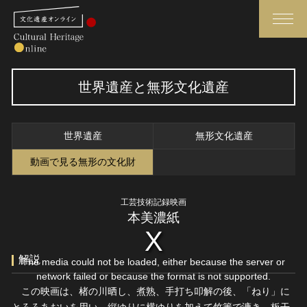
検索
世界遺産と無形文化遺産
さらに詳細検索
世界遺産
無形文化遺産
さらに詳細検索
動画で見る無形の文化財
工芸技術記録映画
トップ
媒体資料・関連記事等
本美濃紙
作品一覧
博物館、美術館の皆さまへ
カテゴリで見る
文化庁よりご挨拶
解説
The media could not be loaded, either because the server or
世界遺産と無形文化遺産
今月のみどころ
network failed or because the format is not supported.
この映画は、楮の川晒し、煮熟、手打ち叩解の後、「ねり」に
全国の美術館・博物館
お知らせ一覧