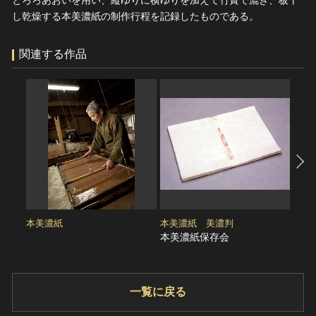
とろろあおいを用い、縦ゆりに横ゆりを加えて竹簀で漉き、板干
ヘルプ
し乾燥する本美濃紙の制作行程を記録したものである。
このサイトについて
世界遺産
関連サイトリンク
関連する作品
無形文化遺産
サイトマップ
動画で見る無形の文化財
サイトのご意見はこちら
文化遺産データベース
国指定文化財等データベース
本美濃紙
本美濃紙 美濃判
本美
本美濃紙保存会
一覧に戻る