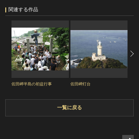
ヘルプ
関連する作品
このサイトについて
世界遺産
関連サイトリンク
無形文化遺産
サイトマップ
動画で見る無形の文化財
サイトのご意見はこちら
文化遺産データベース
国指定文化財等データベース
佐田岬半島の初盆行事
佐田岬灯台
旧平
一覧に戻る
シェ