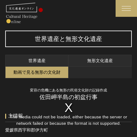
検索
世界遺産と無形文化遺産
さらに詳細検索
世界遺産
無形文化遺産
さらに詳細検索
動画で見る無形の文化財
変容の危機にある無形の民俗文化財の記録作成
トップ
媒体資料・関連記事等
佐田岬半島の初盆行事
作品一覧
博物館、美術館の皆さまへ
カテゴリで見る
文化庁よりご挨拶
主情報
The media could not be loaded, either because the server or
世界遺産と無形文化遺産
今月のみどころ
network failed or because the format is not supported.
愛媛県西宇和郡伊方町
全国の美術館・博物館
お知らせ一覧