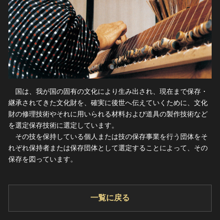
ヘルプ
このサイトについて
世界遺産
関連サイトリンク
無形文化遺産
サイトマップ
動画で見る無形の文化財
サイトのご意見はこちら
国は、我が国の固有の文化により生み出され、現在まで保存・
文化遺産データベース
継承されてきた文化財を、確実に後世へ伝えていくために、文化
財の修理技術やそれに用いられる材料および道具の製作技術など
国指定文化財等データベース
を選定保存技術に選定しています。
その技を保持している個人または技の保存事業を行う団体をそ
れぞれ保持者または保存団体として選定することによって、その
保存を図っています。
一覧に戻る