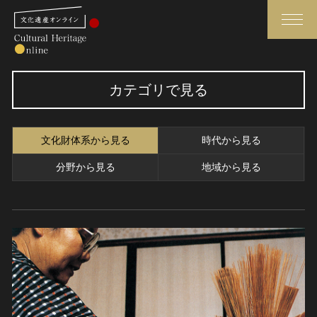
検索
カテゴリで見る
さらに詳細検索
文化財体系から見る
時代から見る
さらに詳細検索
分野から見る
地域から見る
トップ
媒体資料・関連記事等
作品一覧
博物館、美術館の皆さまへ
カテゴリで見る
文化庁よりご挨拶
世界遺産と無形文化遺産
今月のみどころ
全国の美術館・博物館
お知らせ一覧