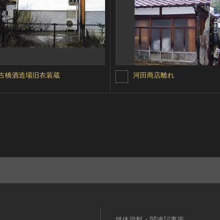
古橋酒造場旧衣装蔵
河田商店離れ
媒体資料・関連記事等