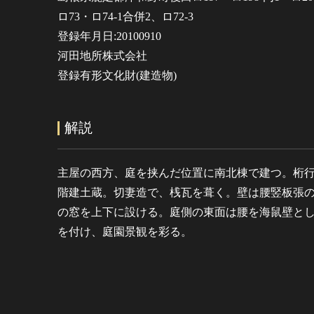
ロ73・ロ74-1合併2、ロ72-3
登録年月日:20100910
河田地所株式会社
登録有形文化財(建造物)
解説
主屋の西方、庭を挟んだ位置に南北棟で建つ。桁
階建土蔵。切妻造で、桟瓦を葺く。壁は腰竪板張
の窓を上下に設ける。庭側の東面は腰を海鼠壁と
を付け、庭園景観を彩る。