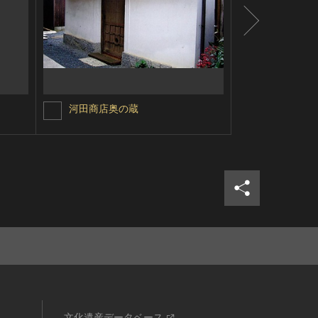
河田商店奥の蔵
橋本酒造場
シェア
ツイ
文化遺産データベース