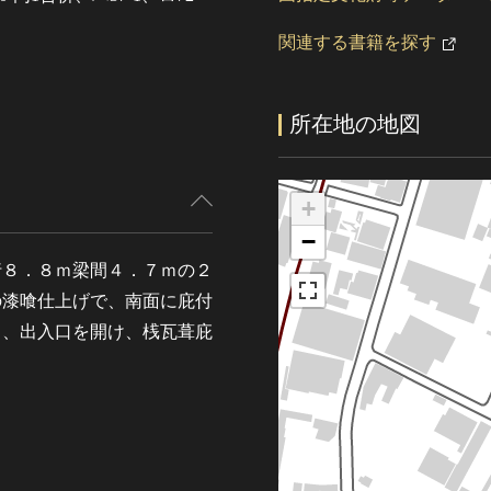
関連する書籍を探す
所在地の地図
+
−
行８．８ｍ梁間４．７ｍの２
の漆喰仕上げで、南面に庇付
し、出入口を開け、桟瓦葺庇