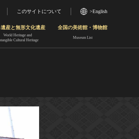
このサイトについて
>English
界遺産と無形文化遺産
全国の美術館・博物館
World Heritage and
Museum List
ntangible Cultural Heritage
今月のみどころ
動画で見る無形の文化財
地域から見る