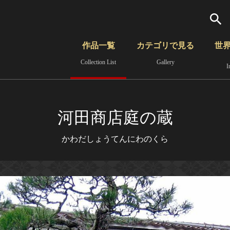
検索
作品一覧
カテゴリで見る
世
Collection List
Gallery
I
さらに詳細検索
覧
時代から見る
無形文化遺産
分野から見る
河田商店庭の蔵
かわだしょうてんにわのくら