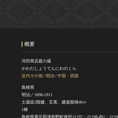
概要
河田商店庭の蔵
かわだしょうてんにわのくら
近代その他
/
明治
/
中国・四国
島根県
明治／1898-1911
土蔵造2階建、瓦葺、建築面積46㎡
1棟
島根県鹿足郡津和野町後田ロ197・ロ198-内1・ロ200