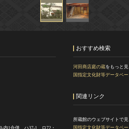
おすすめ検索
河田商店庭の蔵
をもっと見
国指定文化財等データベー
関連リンク
所蔵館のウェブサイトで見
国指定文化財等データベー
-内1合併、ハ37-1、ロ72・