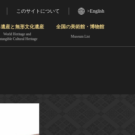
このサイトについて
>English
界遺産と無形文化遺産
全国の美術館・博物館
World Heritage and
Museum List
ntangible Cultural Heritage
今月のみどころ
動画で見る無形の文化財
地域から見る