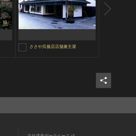
ささや呉服店店舗兼主屋
橋本酒造場
シェア
ツイ
文化遺産データベース