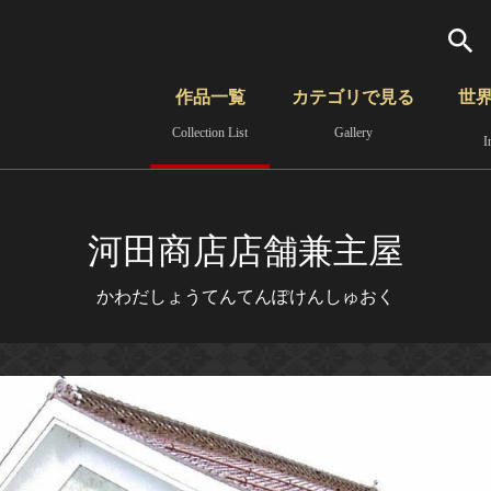
検索
作品一覧
カテゴリで見る
世
Collection List
Gallery
I
さらに詳細検索
覧
時代から見る
無形文化遺産
分野から見る
河田商店店舗兼主屋
かわだしょうてんてんぽけんしゅおく