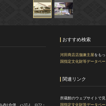
おすすめ検索
河田商店店舗兼主屋
をもっ
国指定文化財等データベー
関連リンク
所蔵館のウェブサイトで見
国指定文化財等データベー
-内1合併、ハ37-1、ロ72・