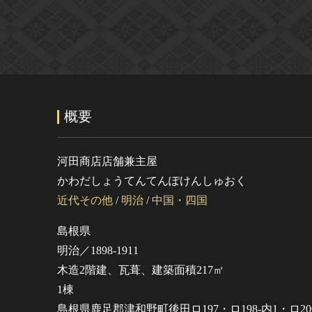
概要
河田商店店舗兼主屋
かわだしょうてんてんぽけんしゅおく
近代その他
/
明治
/
中国・四国
島根県
明治／1898-1911
木造2階建、瓦葺、建築面積217㎡
1棟
島根県鹿足郡津和野町後田ロ197・ロ198-内1・ロ200