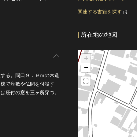
関連する書籍を探す
所在地の地図
+
−
置する。間口９．９ｍの木造
落棟で座敷や仏間を付設す
側は庇付の窓を三ヶ所穿つ。