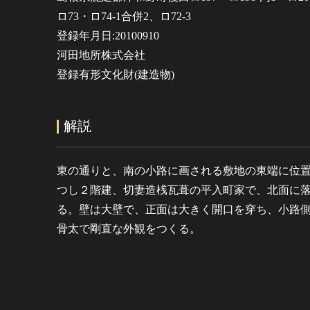
ロ73・ロ74-1合併2、ロ72-3
登録年月日:20100910
河田地所株式会社
登録有形文化財(建造物)
解説
東の通りと、南の小路に画される敷地の東端に位
つし２階建、切妻造桟瓦葺の平入町家で、北面に
る。壁は大壁で、正面は大きく開口を穿ち、小路
骨太で剛直な外観をつくる。