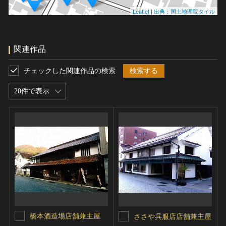
Leaflet
|
出典：国土地理院タイル
関連作品
チェックした関連作品の検索
検索する
20件で表示
橋本酒造場店舗兼主屋
ささや呉服店店舗兼主屋