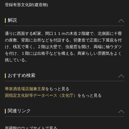
登録有形文化財(建造物)
解説
通りに西面する町家。間口１１ｍの木造２階建で、北側面に十畳
の座敷、背面に台所などを付設する。切妻造で正面に下屋庇を付
け、桟瓦で葺く。２階は大壁で、虫籠窓を開け、両端に袖ウダツ
を付け、１階には出格子などを構える。商家らしい雰囲気をよく
残している。
おすすめ検索
華泉酒造場店舗兼主屋
をもっと見る
国指定文化財等データベース（文化庁）
をもっと見る
関連リンク
所蔵館のウェブサイトで見る