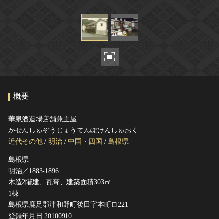
ヘルプ
このサイトについて
世界遺産
関連サイトリンク
無形文化遺産
サイトマップ
動画で見る無形の文化財
サイトのご意見はこちら
概要
文化遺産データベース
国指定文化財等データベース
華泉酒造場店舗兼主屋
かせんしゅぞうじょうてんぽけんしゅおく
近代その他
/
明治
/
中国・四国
/
島根県
島根県
明治／1883-1896
木造2階建、瓦葺、建築面積303㎡
1棟
島根県鹿足郡津和野町後田字本町ロ221
登録年月日:20100910