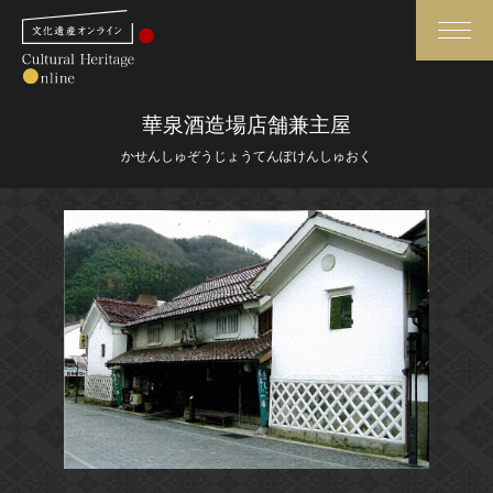
検索
華泉酒造場店舗兼主屋
かせんしゅぞうじょうてんぽけんしゅおく
さらに詳細検索
さらに詳細検索
トップ
媒体資料・関連記事等
作品一覧
博物館、美術館の皆さまへ
カテゴリで見る
文化庁よりご挨拶
世界遺産と無形文化遺産
今月のみどころ
全国の美術館・博物館
お知らせ一覧