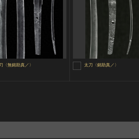
刀〈無銘助真／〉
太刀〈銘助真／〉