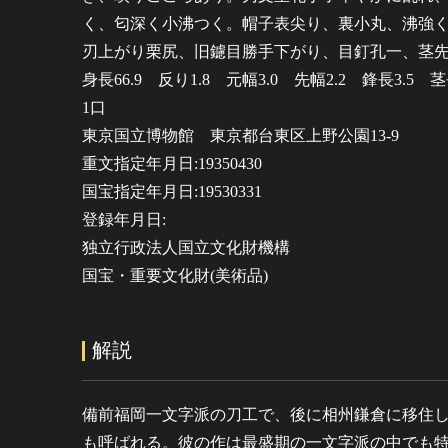
く、匂深く小沸つく。帽子表尖り、裏小丸、沸強
刃上がり栗尻、旧鑢目勝手下がり、目釘孔一、茎
身長66.9 反り1.8 元幅3.0 先幅2.2 鋒長3.5 
1口
東京国立博物館 東京都台東区上野公園13-9
重文指定年月日:19350430
国宝指定年月日:19530331
登録年月日:
独立行政法人国立文化財機構
国宝・重要文化財(美術品)
解説
備前福岡一文字派の刀工で、後に相州鎌倉に移住
も呼ばれる。彼の作は最盛期の一文字派の中でも