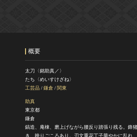
概要
太刀〈銘助真／〉
たち〈めいすけざね〉
工芸品
/
鎌倉
/
関東
助真
東京都
鎌倉
鎬造、庵棟、磨上げながら腰反り踏張り残る。鋒
き、映りごころあり。刃文重花丁子華やかに乱れ