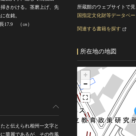
所蔵館のウェブサイトで見
く掃きかける。茎磨上げ、先
国指定文化財等データベー
先に在銘。
茎長17.9 （㎝）
関連する書籍を探す
所在地の地図
+
−
したと伝えられ相州一文字と
特に華麗であるが、その作風