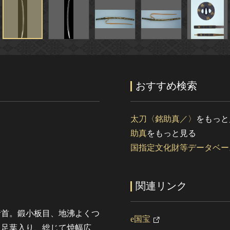
おすすめ検索
太刀〈銘助真／〉
をもっと
助真
をもっと見る
国指定文化財等データベー
関連リンク
猪首。鍛小板目、地沸よくつ
e国宝
、足葉入り、総じて焼幅広