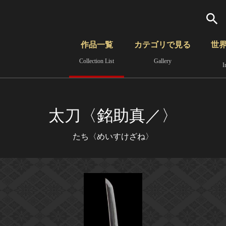
検索
作品一覧
カテゴリで見る
世
Collection List
Gallery
I
さらに詳細検索
覧
時代から見る
無形文化遺産
分野から見る
太刀〈銘助真／〉
たち〈めいすけざね〉