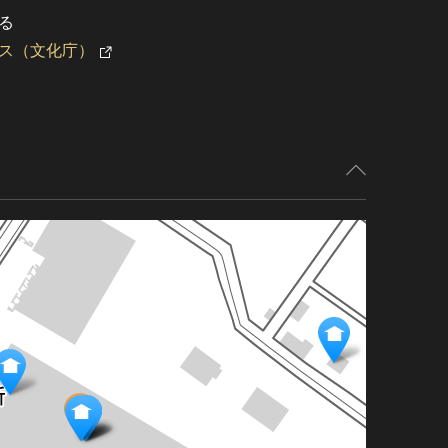
る
ス（文化庁）