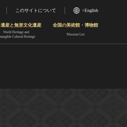
このサイトについて
>English
界遺産と無形文化遺産
全国の美術館・博物館
World Heritage and
Museum List
ntangible Cultural Heritage
今月のみどころ
動画で見る無形の文化財
地域から見る