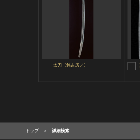
太刀〈銘吉房／〉
トップ
詳細検索