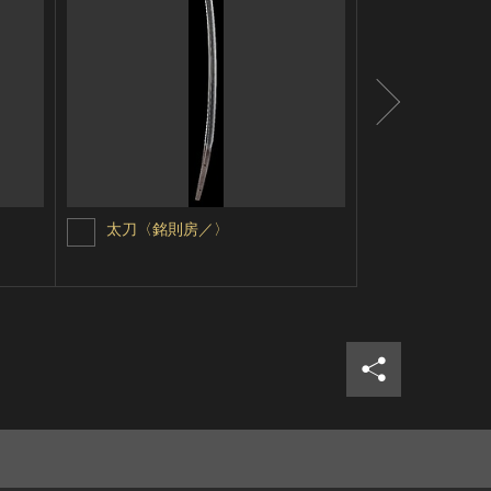
太刀〈銘則房／〉
太刀〈銘吉
シェア
ツイ