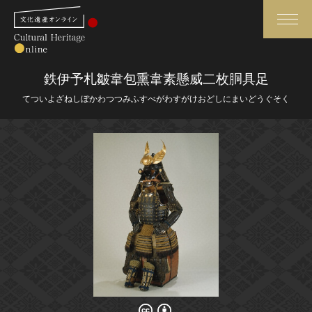
検索
鉄伊予札皺韋包熏韋素懸威二枚胴具足
てついよざねしぼかわつつみふすべがわすがけおどしにまいどうぐそく
さらに詳細検索
さらに詳細検索
トップ
媒体資料・関連記事等
作品一覧
博物館、美術館の皆さまへ
カテゴリで見る
文化庁よりご挨拶
世界遺産と無形文化遺産
今月のみどころ
全国の美術館・博物館
お知らせ一覧