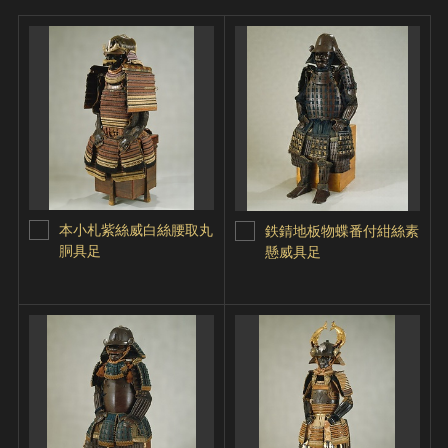
本小札紫絲威白絲腰取丸
鉄錆地板物蝶番付紺絲素
胴具足
懸威具足