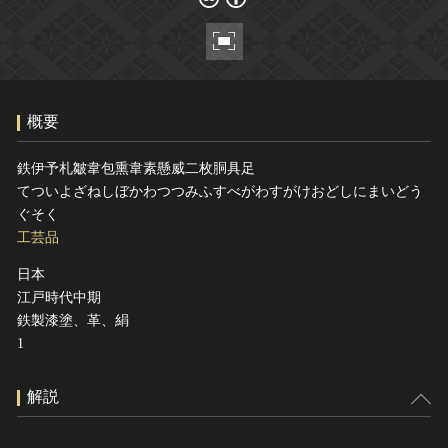
ヘルプ
このサイトについて
世界遺産
関連サイトリンク
無形文化遺産
サイトマップ
動画で見る無形の文化財
概要
サイトのご意見はこちら
鉄伊予札皺韋包熏韋素懸威二枚胴具足
てついよざねしぼかわつつみふすべがわすがけおどしにまいどう
文化遺産データベース
ぐそく
国指定文化財等データベース
工芸品
日本
江戸時代中期
鉄製漆塗、革、絹
1
解説