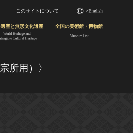
このサイトについて
>English
界遺産と無形文化遺産
全国の美術館・博物館
World Heritage and
Museum List
ntangible Cultural Heritage
今月のみどころ
動画で見る無形の文化財
地域から見る
宗所用）〉