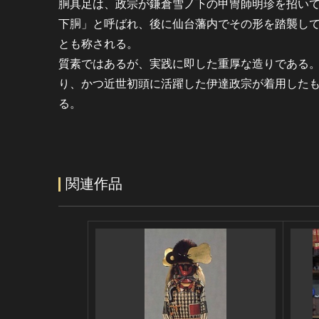
胴具足は、政宗が鎌倉雪ノ下の甲冑師明珍を招い
下胴」と呼ばれ、後に仙台藩内でその形を踏襲し
とも称される。
質素ではあるが、実践に即した重厚な造りである
り、かつ近世初頭に活躍した伊達政宗が着用した
る。
関連作品