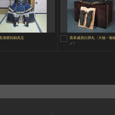
黒漆横矧銅具足
黒韋威肩白胴丸〈大袖・喉
／〉