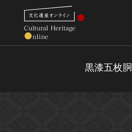
文化財体系から見る
世界遺産
美術館・博物館一
黒漆五枚胴