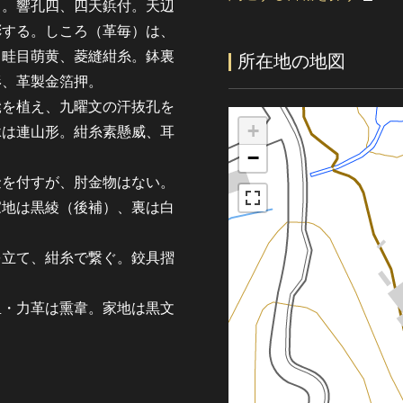
。響孔四、四天鋲付。天辺
彫する。しころ（革毎）は、
、畦目萌黄、菱縫紺糸。鉢裏
所在地の地図
形、革製金箔押。
を植え、九曜文の汗抜孔を
+
縁は連山形。紺糸素懸威、耳
−
を付すが、肘金物はない。
家地は黒綾（後補）、裏は白
立て、紺糸で繋ぐ。鉸具摺
・力革は熏韋。家地は黒文