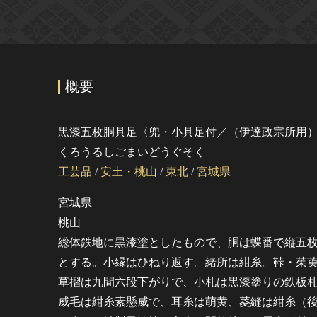
概要
黒漆五枚胴具足〈兜・小具足付／（伊達政宗所用
くろうるしごまいどうぐそく
工芸品
/
安土・桃山
/
東北
/
宮城県
宮城県
桃山
総体鉄地に黒漆塗としたもので、胴は蝶番で縦五
とする。小縁はひねり返す。緒所は紺糸。鞐・茱
草摺は九間六段下がりで、小札は黒漆塗りの鉄板
威毛は紺糸素懸威で、耳糸は萌黄、菱縫は紺糸（