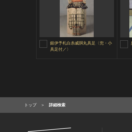
銀伊予札白糸威胴丸具足〈兜・小
具足付／〉
トップ
詳細検索