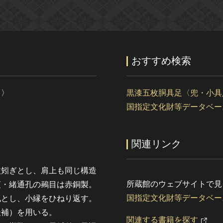
おすすめ検索
）〉
黒漆五枚胴具足〈兜・小具
国指定文化財等データベー
関連リンク
枚矧ぎとし、肩上も同じ構造
所蔵館のウェブサイトで見
萸・緒通孔の鵐目は赤銅製。
国指定文化財等データベー
札とし、小縁をひねり返す。
後補）を用いる。
関連する書籍を探す