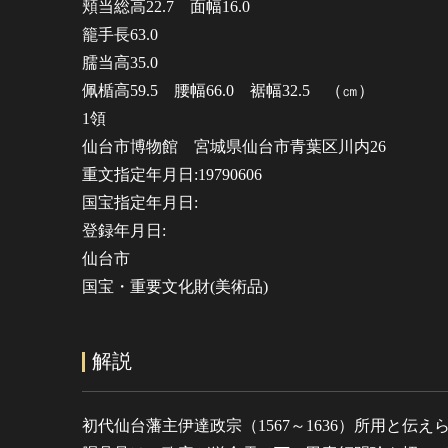
頬当総高22.7 面幅16.0
籠手長63.0
臑当高35.0
佩楯高59.5 腰幅66.0 裾幅32.5 （㎝）
1領
仙台市博物館 宮城県仙台市青葉区川内26
重文指定年月日:19790606
国宝指定年月日:
登録年月日:
仙台市
国宝・重要文化財(美術品)
解説
初代仙台藩主伊達政宗（1567～1636）所用と伝