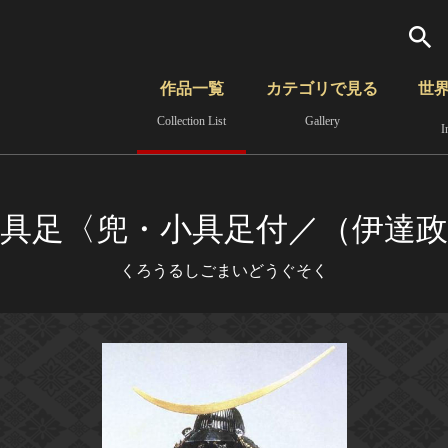
検索
作品一覧
カテゴリで見る
世
Collection List
Gallery
I
さらに詳細検索
覧
時代から見る
無形文化遺産
分野から見る
具足〈兜・小具足付／（伊達政
くろうるしごまいどうぐそく