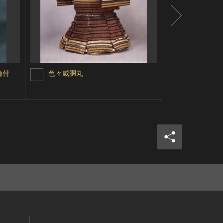
輪付
色々威胴丸
黒漆塗胸熏
シェア
ツイ