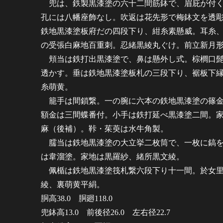
兜は、鉄製黒漆塗の六十二間筋鉢で、眉庇が付く
孔には八幡座飾なし。吹返は花先形で梅鉢文を透
鉄地黒漆塗板府だの四段下り、紺糸素懸威。耳糸
の受張白麻地百重刺。忍緒黒綾丸ぐけ。前立新月
頬当は鉄打出黒漆塗で、鼻は懸外し式。棕櫚口髭
透かす。垂は鉄地黒漆塗板札の三段下り、裾板下
糸萌黄。
籠手は間鎖繋。一の腕に六本の鉄地黒漆塗の篠金
額金は三間蝶番付。小手は鉄打延べ黒漆塗二間。
麻（後補）。鞐・茱萸は水牛角製。
臑当は鉄地黒漆塗の大立挙二枚筒で、一枚に鎬を
は韋溜塗。家地は黒羅紗、緒所黒文綾。
佩楯は鉄地黒漆塗筏札繋六段下り十一間。於女里
綾、裏萌黄平絹。
胴高38.0 胴廻118.0
兜鉢高13.0 前後径26.0 左右径22.7