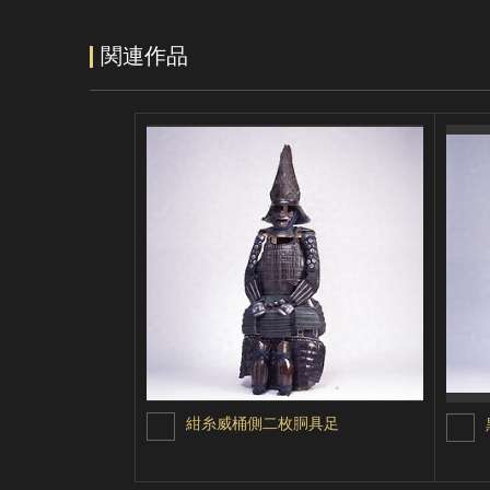
関連作品
紺糸威桶側二枚胴具足