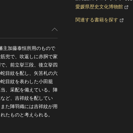
愛媛県歴史文化博物館
関連する書籍を探す
藩主加藤泰恒所用のもので
塗筋兜で、吹返しに赤胴で家
胴で、前立挙三段、後立挙四
の蛇目紋を配し、矢筈札の六
の蛇目紋を表わした小田籠
脛当、采配を備えている。陣
様など、吉祥紋を配してい
、また陣羽織には吉祥紋が用
されたものと考えられる。