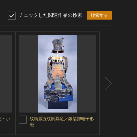
チェックした関連作品の検索
検索する
兜・小
紋柄威五枚胴具足／銀箔押帽子形
五枚胴具足
兜
伊予札桶側