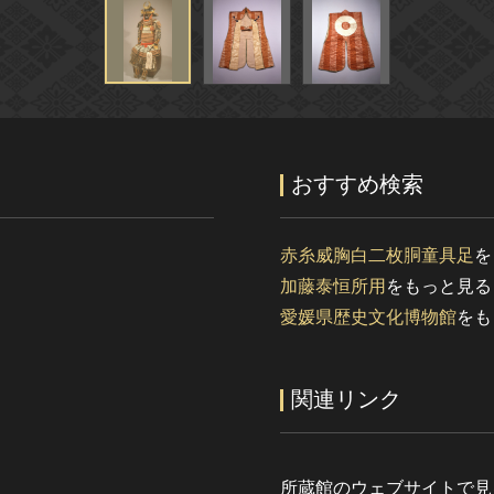
おすすめ検索
赤糸威胸白二枚胴童具足
を
加藤泰恒所用
をもっと見る
愛媛県歴史文化博物館
をも
関連リンク
所蔵館のウェブサイトで見