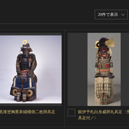
20件で表示
黒漆塗胸熏韋綴桶側二枚胴具足
銀伊予札白糸威胴丸具足〈
具足付／〉