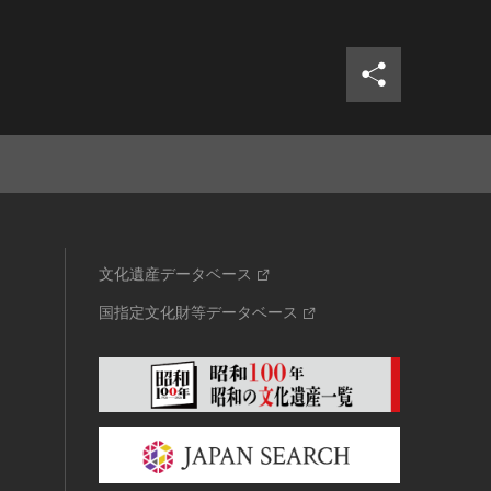
シェア
ツイ
文化遺産データベース
国指定文化財等データベース