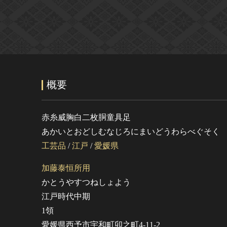
概要
赤糸威胸白二枚胴童具足
あかいとおどしむなじろにまいどうわらべぐそく
工芸品
/
江戸
/
愛媛県
加藤泰恒所用
かとうやすつねしょよう
江戸時代中期
1領
愛媛県西予市宇和町卯之町4-11-2