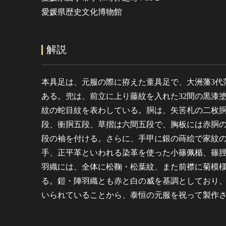
愛媛県歴史文化博物館
解説
本具足は、元服の際に拵えた童具足で、大洲藩3代
ある。兜は、前立に上り藤紋を入れた32間の黒漆
紋の蛇目紋を表わしている。胴は、矢筈札の二枚
段、衝胴五段、草摺は六間五段で、胸板には赤胴
段の袖を付ける。さらに、手甲に銀の蒔絵で家紋
手、正平革といわれる染革を使った小篠佩楯、篠
羽織には、全体に松鞠・松葉紋、また前襟に菊模
る。鎧・陣羽織とも赤と白の威を基調としており
いられていることから、泰恒の元服を祝って製作