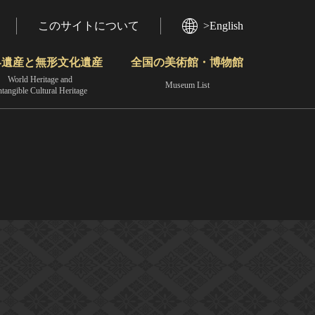
このサイトについて
>English
界遺産と無形文化遺産
全国の美術館・博物館
World Heritage and
Museum List
ntangible Cultural Heritage
今月のみどころ
動画で見る無形の文化財
地域から見る