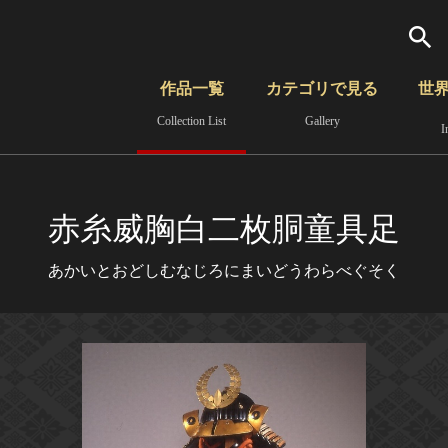
検索
作品一覧
カテゴリで見る
世
Collection List
Gallery
I
さらに詳細検索
覧
時代から見る
無形文化遺産
分野から見る
赤糸威胸白二枚胴童具足
あかいとおどしむなじろにまいどうわらべぐそく