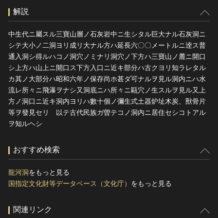
解説
中生代ニ屬スル三寶山層ノ石灰岩中ニ生シタル巨大ナル石灰洞ニ
シテ大小ノ二洞ヨリ成リ大ナル方ハ延長六〇〇メートルニ逹ス普
通入洞シ得ルハコノ洞穴ノミナリ洞穴ノ下方ハ三寶山ノ麓ニ開口
シ上方ハ山上ニ開口ス下方入口ニ近キ部分ハ古クヨリ知ラレタル
カ其ノ大部分ハ昭和六年ノ保存尚ホ甚ダ可ナルヲ見ル洞内ニハ水
流レ所々ニ飛瀑ヲナシ又洞底ニハ所々ニ甌穴ノ生スルヲ見ル又上
方ノ洞口ニ近キ洞内ヨリハ數十個ノ彌生式土器炉址木炭、獸骨片
等ヲ發見セリ 以テ古代民族ガ曽テコノ洞内ニ居住セシコトアル
ヲ知ルヘシ
おすすめ検索
龍河洞
をもっと見る
国指定文化財等データベース（文化庁）
をもっと見る
関連リンク