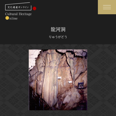
検索
龍河洞
りゅうがどう
さらに詳細検索
さらに詳細検索
トップ
媒体資料・関連記事等
作品一覧
博物館、美術館の皆さまへ
カテゴリで見る
文化庁よりご挨拶
世界遺産と無形文化遺産
今月のみどころ
全国の美術館・博物館
お知らせ一覧