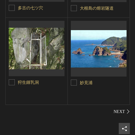
多古の七ツ穴
大根島の熔岩隧道
狩生鍾乳洞
妙見浦
シェ