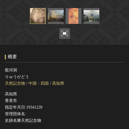
ヘルプ
このサイトについて
世界遺産
関連サイトリンク
無形文化遺産
サイトマップ
動画で見る無形の文化財
サイトのご意見はこちら
概要
文化遺産データベース
国指定文化財等データベース
龍河洞
りゅうがどう
天然記念物
/
中国・四国
/
高知県
高知県
香美市
指定年月日:19341228
管理団体名:
史跡名勝天然記念物