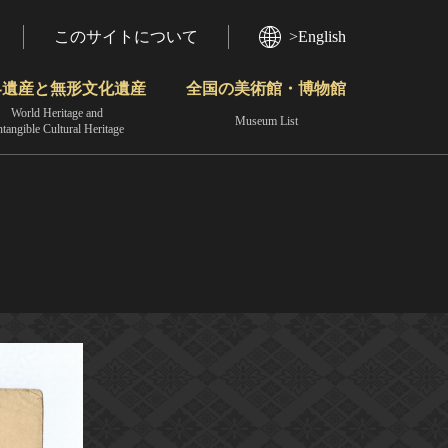
このサイトについて
>English
界遺産と無形文化遺産
全国の美術館・博物館
World Heritage and
Museum List
ntangible Cultural Heritage
今月のみどころ
動画で見る無形の文化財
地域から見る