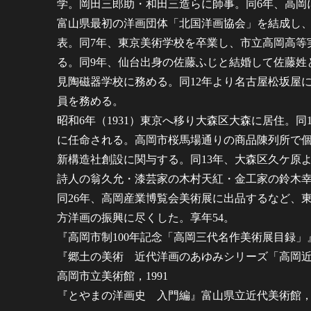
学。岡田三郎助・和田三造らに師事。同6年、高岡
富山県最初の洋画団体「北国洋画協会」を結成し
表。同7年、東京美術学校を卒業し、市立高岡高等
る。同9年、仙台出身の佐藤ふじと結婚して佐藤姓
見陶磁器学校に務める。同12年より名古屋松坂屋
員を務める。
昭和6年（1931）東京へ移り大森区大森に居住。同
に任命される。高岡市桜馬場通りの商品陳列所で
新構造社創設に関与する。同13年、大森区久ケ原
詩人の翁久允・漆芸家の木村天紅・金工家の鈴木
同26年、高岡産業博覧会美術展に出品するなど、
方洋画の振興に尽くした。享年54。
『高岡市制100年記念「高岡三代名作美術展目録」』
『郷土の美術 近代洋画のあゆみシリーズ「高岡
高岡市立美術館，1991
『とやまの洋画史 入門編』富山県立近代美術館，2