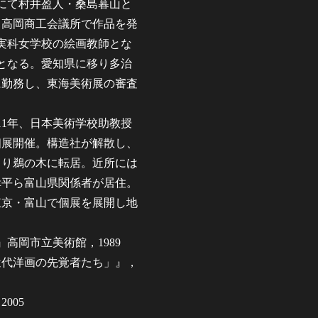
にて村井盈人・桑島暮山と
、高岡商工会議所で作品を発
実科女学校の絵画教師とな
となる。愛知県に移り多治
に勤務し、東海美術展の審査
11年、日本美術学校助教授
個展開催。構造社が解散し、
より鵜の木に転居。近所には
幸平ら富山県関係者が居住。
東京・富山で個展を展開し地
高岡市立美術館，1989
近代洋画の先覚者たち」』，
005