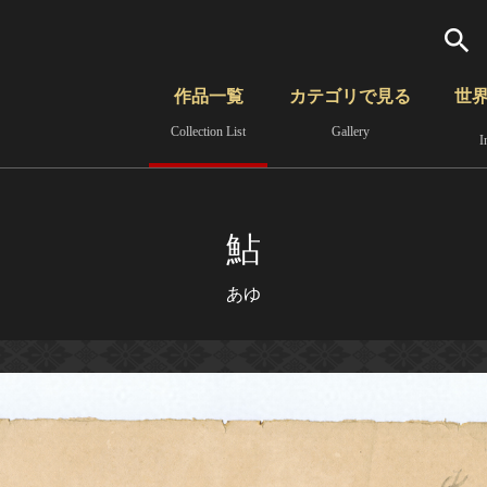
検索
作品一覧
カテゴリで見る
世
Collection List
Gallery
I
さらに詳細検索
覧
時代から見る
無形文化遺産
分野から見る
鮎
あゆ