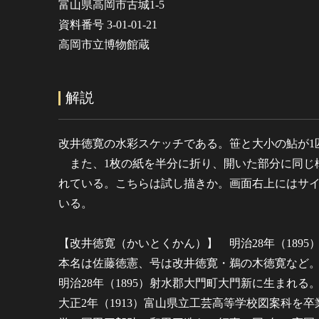
富山県高岡市古城1-5
資料番号 3-01-01-21
高岡市立博物館蔵
解説
改井徳寛の水彩スケッチである。笹と大小の鮎が1
また、1枚の紙を半分に折り、開いた部分に同じ
れている。こちらは試し描きか。画面右上にはサ
いる。
【改井徳寛（かいとくかん）】 明治28年（1895）～
本名は佐藤徳憲、号は改井徳寛・鵜の木徳寛など
明治28年（1895）射水郡大門町大門新に生まれる
大正2年（1913）富山県立工芸高等学校図案科を