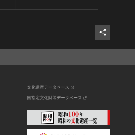
シェア
ツイ
文化遺産データベース
国指定文化財等データベース