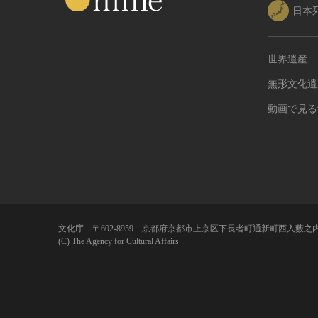
日本
世界遺産
無形文化遺
動画で見る
文化庁 〒602-8959 京都府京都市上京区下長者町通新町西入藪之内
(C) The Agency for Cultural Affairs