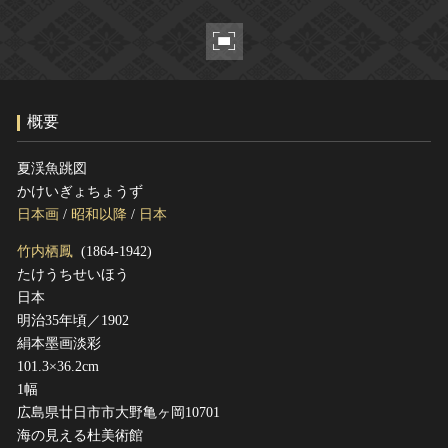
ヘルプ
このサイトについて
世界遺産
関連サイトリンク
無形文化遺産
サイトマップ
動画で見る無形の文化財
概要
サイトのご意見はこちら
夏渓魚跳図
かけいぎょちょうず
文化遺産データベース
日本画
/
昭和以降
/
日本
国指定文化財等データベース
竹内栖鳳
(1864-1942)
たけうちせいほう
日本
明治35年頃／1902
絹本墨画淡彩
101.3×36.2cm
1幅
広島県廿日市市大野亀ヶ岡10701
海の見える杜美術館