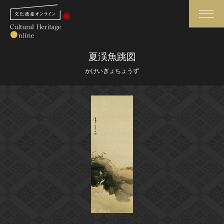
検索
夏渓魚跳図
かけいぎょちょうず
さらに詳細検索
さらに詳細検索
トップ
媒体資料・関連記事等
作品一覧
博物館、美術館の皆さまへ
カテゴリで見る
文化庁よりご挨拶
世界遺産と無形文化遺産
今月のみどころ
全国の美術館・博物館
お知らせ一覧