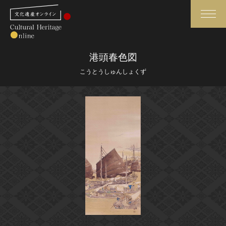
検索
港頭春色図
こうとうしゅんしょくず
さらに詳細検索
さらに詳細検索
トップ
媒体資料・関連記事等
作品一覧
博物館、美術館の皆さまへ
カテゴリで見る
文化庁よりご挨拶
世界遺産と無形文化遺産
今月のみどころ
全国の美術館・博物館
お知らせ一覧