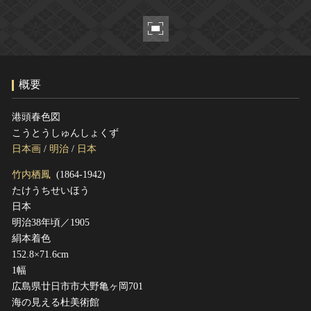
ヘルプ
このサイトについて
世界遺産
関連サイトリンク
無形文化遺産
サイトマップ
動画で見る無形の文化財
概要
サイトのご意見はこちら
港頭春色図
こうとうしゅんしょくず
文化遺産データベース
日本画
/
明治
/
日本
国指定文化財等データベース
竹内栖鳳
(1864-1942)
たけうちせいほう
日本
明治38年頃／1905
絹本着色
152.8×71.6cm
1幅
広島県廿日市市大野亀ヶ岡701
海の見える杜美術館