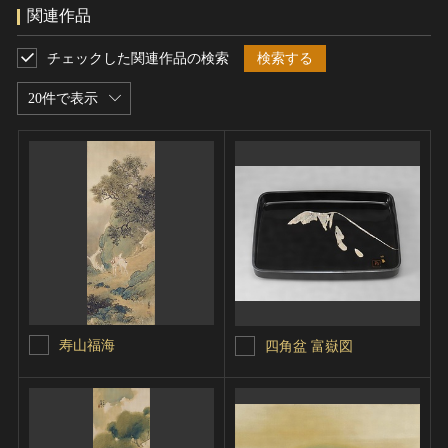
関連作品
チェックした関連作品の検索
検索する
20件で表示
寿山福海
四角盆 富嶽図