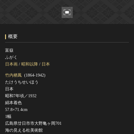
ヘルプ
このサイトについて
世界遺産
関連サイトリンク
無形文化遺産
サイトマップ
動画で見る無形の文化財
概要
サイトのご意見はこちら
富嶽
ふがく
文化遺産データベース
日本画
/
昭和以降
/
日本
国指定文化財等データベース
竹内栖鳳
(1864-1942)
たけうちせいほう
日本
昭和7年頃／1932
絹本着色
57.8×71.4cm
1幅
広島県廿日市市大野亀ヶ岡701
海の見える杜美術館