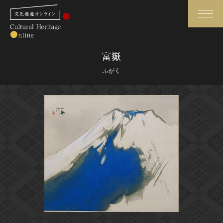
検索
富嶽
ふがく
さらに詳細検索
さらに詳細検索
トップ
媒体資料・関連記事等
作品一覧
博物館、美術館の皆さまへ
カテゴリで見る
文化庁よりご挨拶
世界遺産と無形文化遺産
今月のみどころ
全国の美術館・博物館
お知らせ一覧