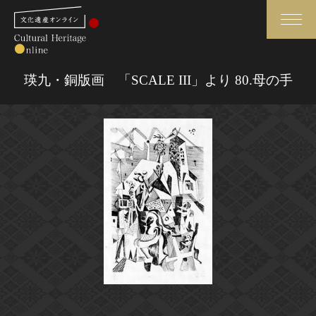
検索
瑛九・銅版画 「SCALE III」より 80.母の手
さらに詳細検索
さらに詳細検索
トップ
媒体資料・関連記事等
作品一覧
博物館、美術館の皆さまへ
カテゴリで見る
文化庁よりご挨拶
世界遺産と無形文化遺産
今月のみどころ
全国の美術館・博物館
お知らせ一覧