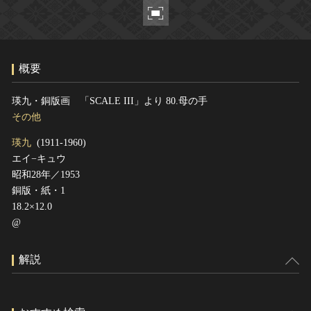
ヘルプ
このサイトについて
世界遺産
関連サイトリンク
無形文化遺産
概要
サイトマップ
動画で見る無形の文化財
サイトのご意見はこちら
瑛九・銅版画 「SCALE III」より 80.母の手
その他
瑛九
(1911-1960)
文化遺産データベース
エイ−キュウ
国指定文化財等データベース
昭和28年／1953
銅版・紙・1
18.2×12.0
@
解説