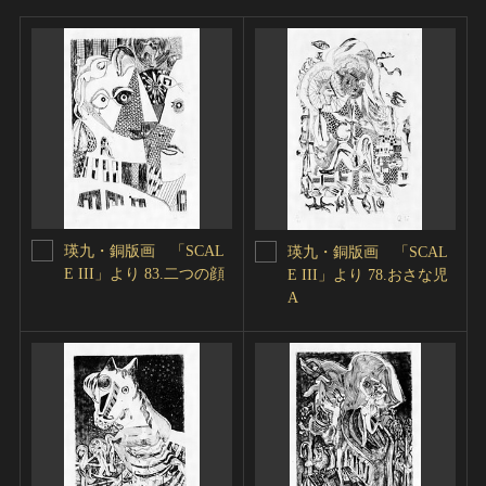
瑛九・銅版画 「SCAL
瑛九・銅版画 「SCAL
E III」より 83.二つの顔
E III」より 78.おさな児
A