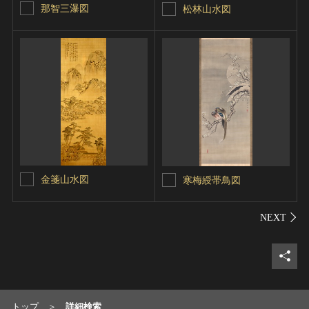
那智三瀑図
松林山水図
金箋山水図
寒梅綬帯鳥図
シェ
トップ
詳細検索