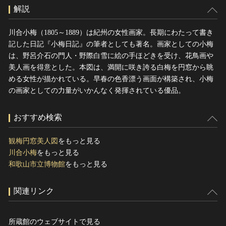
解説
川合小梅（1805～1889）は紀州の女性画家。長期にわたって書き
記した日記『小梅日記』の筆者としても著名。画家としての小梅
は、野呂介石の門人・野際白雪に絵の手ほどきを受け、花鳥画や
美人画を得意とした。本図は、満開に咲き誇る白梅を円窓から眺
める女性が描かれている。早春の色香漂う画面が構築され、小梅
の画家としての力量がいかんなく発揮されている優品。
おすすめ検索
観梅円窓美人図
をもっと見る
川合小梅
をもっと見る
和歌山市立博物館
をもっと見る
関連リンク
所蔵館のウェブサイトで見る