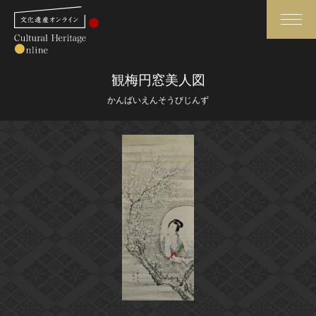
検索
観梅円窓美人図
かんばいえんそうびじんず
さらに詳細検索
さらに詳細検索
トップ
媒体資料・関連記事等
作品一覧
博物館、美術館の皆さまへ
カテゴリで見る
文化庁よりご挨拶
世界遺産と無形文化遺産
今月のみどころ
全国の美術館・博物館
お知らせ一覧