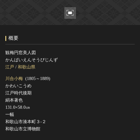
ヘルプ
このサイトについて
世界遺産
関連サイトリンク
無形文化遺産
サイトマップ
動画で見る無形の文化財
概要
サイトのご意見はこちら
観梅円窓美人図
かんばいえんそうびじんず
文化遺産データベース
江戸
/
和歌山県
国指定文化財等データベース
川合小梅
(1805～1889)
かわいこうめ
江戸時代後期
絹本著色
131.0×58.0㎝
一幅
和歌山市湊本町３‐２
和歌山市立博物館