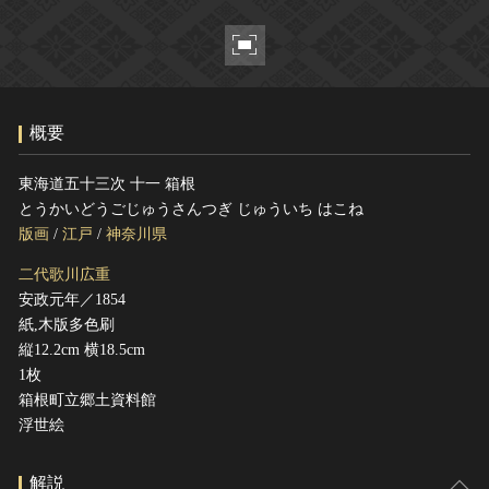
ヘルプ
このサイトについて
世界遺産
関連サイトリンク
無形文化遺産
サイトマップ
動画で見る無形の文化財
概要
サイトのご意見はこちら
東海道五十三次 十一 箱根
とうかいどうごじゅうさんつぎ じゅういち はこね
文化遺産データベース
版画
/
江戸
/
神奈川県
国指定文化財等データベース
二代歌川広重
安政元年／1854
紙,木版多色刷
縦12.2cm 横18.5cm
1枚
箱根町立郷土資料館
浮世絵
解説