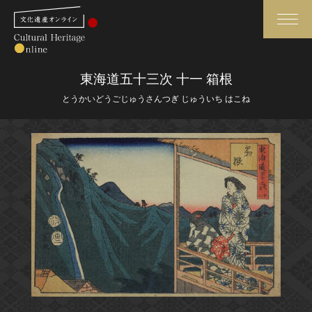
検索
東海道五十三次 十一 箱根
とうかいどうごじゅうさんつぎ じゅういち はこね
さらに詳細検索
さらに詳細検索
トップ
媒体資料・関連記事等
作品一覧
博物館、美術館の皆さまへ
カテゴリで見る
文化庁よりご挨拶
世界遺産と無形文化遺産
今月のみどころ
全国の美術館・博物館
お知らせ一覧